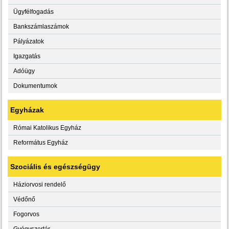
Ügyfélfogadás
Bankszámlaszámok
Pályázatok
Igazgatás
Adóügy
Dokumentumok
Egyházak
Római Katolikus Egyház
Református Egyház
Szociális és egészségügy
Háziorvosi rendelő
Védőnő
Fogorvos
Gyógyszertár