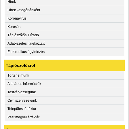
Hírek
Hírek kategóriánként
Koronavírus
Keresés
Tápiószőlősi Híradó
Adatkezelési tájékoztató
Elektronikus ügyintézés
Tápiószőlősről
Történelmünk
Általános információk
Testvérközségünk
Civil szervezeteink
Települési értéktár
Pest megyei értéktár