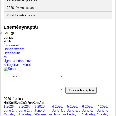
Választási ügyintézés
2026. évi választás
Korábbi választások
Eseménynaptár
Június,
2026
Év szerint
Hónap szerint
Hét szerint
Ma
Ugrás a hónaphoz
Kategóriák szerint
Ugrás a hónaphoz
2026. Június
Hét
Ked
Sze
Csü
Pén
Szo
Vas
1
2026.
2
2026.
3
2026.
4
2026.
5
2026.
6
2026.
7
2026.
June 1. ,
June 2. ,
June 3. ,
June 4. ,
June 5. ,
June 6. ,
June 7. ,
Monday
Tuesday
Wednesday
Thursday
Friday
Saturday
Sunday