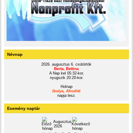
Névnap
2026. augusztus 6. csütörtök
Berta, Bettina
A Nap kel 05:32-kor,
nyugszik 20:20-kor.
Holnap
Ibolya, Afrodité
napja lesz.
Esemény naptár
Augusztus
2026