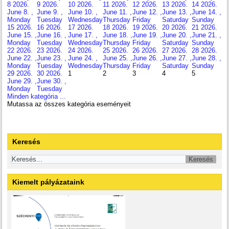
8
2026.
9
2026.
10
2026.
11
2026.
12
2026.
13
2026.
14
2026.
June 8. ,
June 9. ,
June 10. ,
June 11. ,
June 12. ,
June 13. ,
June 14. ,
Monday
Tuesday
Wednesday
Thursday
Friday
Saturday
Sunday
15
2026.
16
2026.
17
2026.
18
2026.
19
2026.
20
2026.
21
2026.
June 15. ,
June 16. ,
June 17. ,
June 18. ,
June 19. ,
June 20. ,
June 21. ,
Monday
Tuesday
Wednesday
Thursday
Friday
Saturday
Sunday
22
2026.
23
2026.
24
2026.
25
2026.
26
2026.
27
2026.
28
2026.
June 22. ,
June 23. ,
June 24. ,
June 25. ,
June 26. ,
June 27. ,
June 28. ,
Monday
Tuesday
Wednesday
Thursday
Friday
Saturday
Sunday
29
2026.
30
2026.
1
2
3
4
5
June 29. ,
June 30. ,
Monday
Tuesday
Minden kategória ...
Mutassa az összes kategória eseményeit
Keresés
Kiemelt pályázataink