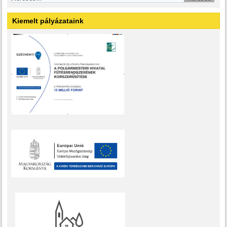
Kiemelt pályázataink