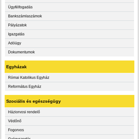
Ügyfélfogadás
Bankszámlaszámok
Pályázatok
Igazgatás
Adóügy
Dokumentumok
Egyházak
Római Katolikus Egyház
Református Egyház
Szociális és egészségügy
Háziorvosi rendelő
Védőnő
Fogorvos
Gyógyszertár