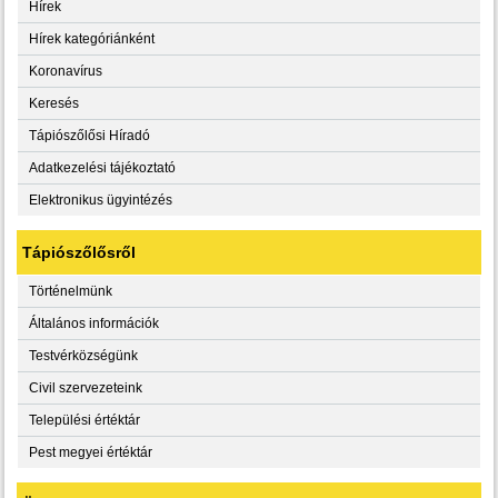
Hírek
Hírek kategóriánként
Koronavírus
Keresés
Tápiószőlősi Híradó
Adatkezelési tájékoztató
Elektronikus ügyintézés
Tápiószőlősről
Történelmünk
Általános információk
Testvérközségünk
Civil szervezeteink
Települési értéktár
Pest megyei értéktár