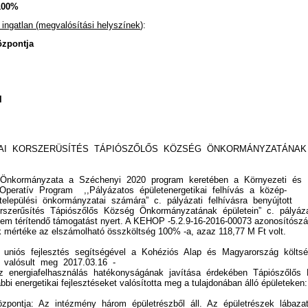
100%
tt ingatlan (megvalósítási helyszínek
):
özpontja
l
KAI KORSZERÜSÍTÉS TÁPIÓSZŐLŐS KÖZSÉG ÖNKORMÁNYZATÁNA
 Önkormányzata a Széchenyi 2020 program keretében a Környezeti és
Operatív Program ,,Pályázatos épületenergetikai felhívás a közép-
települési önkormányzatai számára” c. pályázati felhívásra benyújtott
korszerűsítés Tápiószőlős Község Önkormányzatának épületein” c. pályáz
 nem térítendő támogatást nyert. A KEHOP -5.2.9-16-2016-00073 azonosítós
 mértéke az elszámolható összköltség 100% -a, azaz 118,77 M Ft volt.
i uniós fejlesztés segítségével a Kohéziós Alap és Magyarország költs
an valósult meg 2017.03.16 -
Az energiafelhasználás hatékonyságának javítása érdekében Tápiószőlő
bi energetikai fejlesztéseket valósította meg a tulajdonában álló épületeken
zpontja: Az intézmény három épületrészből áll. Az épületrészek lábaza