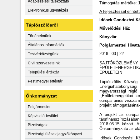
Adatkezelési tájékoztató
Támogatás mértéke
:
Elektronikus ügyintézés
A fejlesztéssel érinte
Idősek Gondozási K
Tápiószőlősről
Művelődési Ház
Történelmünk
Könyvtár
Általános információk
Polgármesteri Hivata
2018 | 03 | 22
Testvérközségünk
SAJTÓKÖZLEMÉNY
Civil szervezeteink
ÉPÜLETENERGETI
Települési értéktár
ÉPÜLETEIN
Pest megyei értéktár
Tápiószőlős Község
Energiahatékonysági 
magyarországi régió 
Önkormányzat
,,Épületenergetikai 
európai uniós vissza
projekt támogatásának
Polgármester
A projekt az európa
Képviselő-testület
társfinanszírozásáb
2018.03.15 között. 
Bizottságok
Önkormányzata az aláb
Bizottsági ülések jegyzőkönyvei
Idősek Gondozási Kö