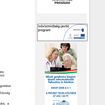
K
ata
zámú
égvetése
s Község
:
tára, a