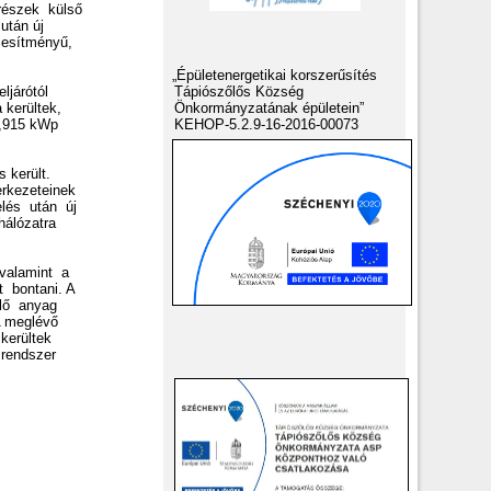
trészek külső
 után új
jesítményű,
„Épületenergetikai korszerűsítés
eljárótól
Tápiószőlős Község
a kerültek,
Önkormányzatának épületein”
 2,915 kWp
KEHOP-5.2.9-16-2016-00073
s került.
zerkezeteinek
elés után új
 hálózatra
 valamint a
t bontani. A
telő anyag
 A meglévő
 kerültek
s rendszer