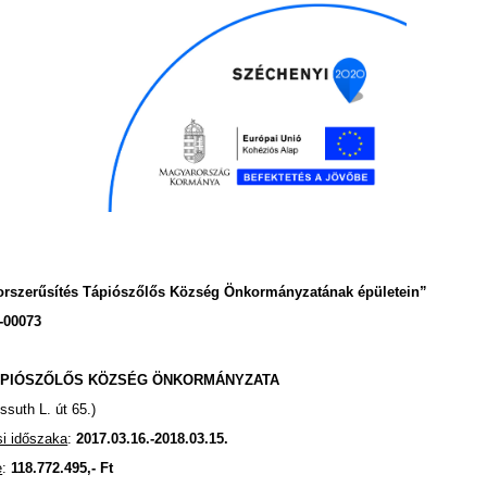
korszerűsítés Tápiószőlős Község Önkormányzatának épületein
”
-00073
ÁPIÓSZŐLŐS KÖZSÉG ÖNKORMÁNYZATA
suth L. út 65.)
si időszaka
:
2017.03.16.-2018.03.15.
e
:
118.772.495,-
Ft