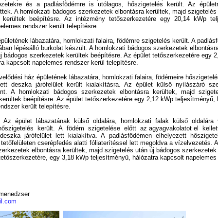
ezetekre és a padlásfödémre is utólagos, hőszigetelés került. Az épüle
ettek. A homlokzati bádogos szerkezetek elbontásra kerültek, majd szigetelés
 kerültek beépítésre. Az intézmény tetőszerkezetére egy 20,14 kWp tel
pelemes rendszer került telepítésre.
pületének lábazatára, homlokzati falaira, födémre szigetelés került. A padlásf
zában lépésálló burkolat készült. A homlokzati bádogos szerkezetek elbontásr
új bádogos szerkezetek kerültek beépítésre. Az épület tetőszerkezetére egy
ra kapcsolt napelemes rendszer kerül telepítésre.
elődési ház épületének lábazatára, homlokzati falaira, födémeire hőszigetelé
lett deszka járófelület került kialakításra. Az épület külső nyílászáró s
ént. A homlokzati bádogos szerkezetek elbontásra kerültek, majd sziget
erültek beépítésre. Az épület tetőszerkezetére egy 2,12 kWp teljesítményű,
ndszer került telepítésre.
l: Az épület lábazatának külső oldalára, homlokzati falak külső oldalára
őszigetelés került. A födém szigetelése előtt az agyagvakolatot el kellet
 deszka járófelület lett kialakítva. A padlásfödémen elhelyezett hőszige
etőfelületen cserépfedés alatti fóliaterítéssel lett megoldva a vízelvezetés.
erkezetek elbontásra kerültek, majd szigetelés után új bádogos szerkezetek
 tetőszerkezetére, egy 3,18 kWp teljesítményű, hálózatra kapcsolt napeleme
ktmenedzser
il.com