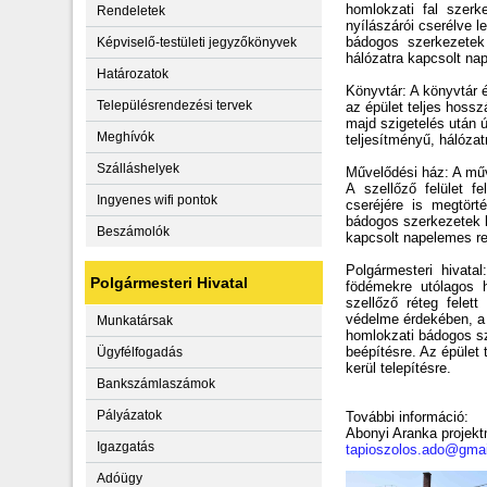
homlokzati fal szerk
Rendeletek
nyílászárói cserélve l
bádogos szerkezetek
Képviselő-testületi jegyzőkönyvek
hálózatra kapcsolt na
Határozatok
Könyvtár: A könyvtár é
Településrendezési tervek
az épület teljes hoss
majd szigetelés után 
Meghívók
teljesítményű, hálózat
Szálláshelyek
Művelődési ház: A műv
A szellőző felület fe
Ingyenes wifi pontok
cseréjére is megtört
bádogos szerkezetek k
Beszámolók
kapcsolt napelemes re
Polgármesteri hivata
Polgármesteri Hivatal
födémekre utólagos h
szellőző réteg felett
védelme érdekében, a t
Munkatársak
homlokzati bádogos sz
beépítésre. Az épület
Ügyfélfogadás
kerül telepítésre.
Bankszámlaszámok
Pályázatok
További információ:
Abonyi Aranka proje
Igazgatás
tapioszolos.ado@gma
Adóügy