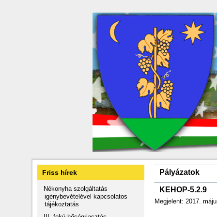
Pályázatok
Friss hírek
Nékonyha szolgáltatás
KEHOP-5.2.9
igénybevételével kapcsolatos
Megjelent: 2017. máju
tájékoztatás
III. fokú hőségriasztás