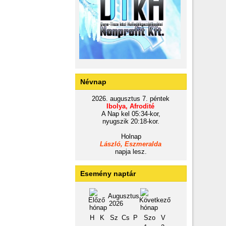
Névnap
2026. augusztus 7. péntek
Ibolya, Afrodité
A Nap kel 05:34-kor,
nyugszik 20:18-kor.
Holnap
László, Eszmeralda
napja lesz.
Esemény naptár
Augusztus
2026
H
K
Sz
Cs
P
Szo
V