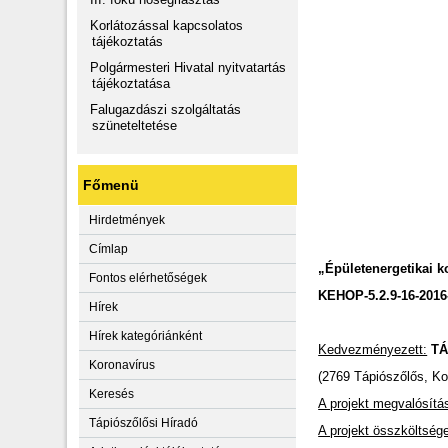
Korlátozással kapcsolatos
tájékoztatás
Polgármesteri Hivatal nyitvatartás
tájékoztatása
Falugazdászi szolgáltatás
szüneteltetése
Főmenü
Hirdetmények
Címlap
„
Épületenergetikai 
Fontos elérhetőségek
KEHOP-5.2.9-16-2016
Hírek
Hírek kategóriánként
Kedvezményezett:
T
Koronavírus
(2769 Tápiószőlős, Kos
Keresés
A projekt megvalósítá
Tápiószőlősi Híradó
A projekt összköltség