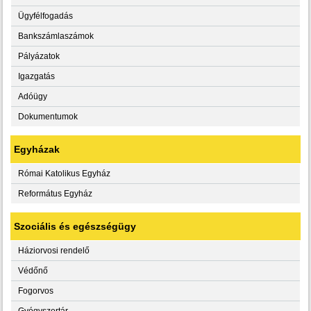
Ügyfélfogadás
Bankszámlaszámok
Pályázatok
Igazgatás
Adóügy
Dokumentumok
Egyházak
Római Katolikus Egyház
Református Egyház
Szociális és egészségügy
Háziorvosi rendelő
Védőnő
Fogorvos
Gyógyszertár