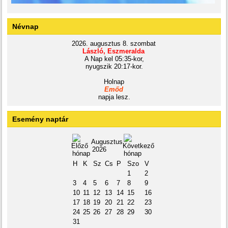
Névnap
2026. augusztus 8. szombat
László, Eszmeralda
A Nap kel 05:35-kor,
nyugszik 20:17-kor.
Holnap
Emőd
napja lesz.
Esemény naptár
Augusztus
2026
H
K
Sz
Cs
P
Szo
V
1
2
3
4
5
6
7
8
9
10
11
12
13
14
15
16
17
18
19
20
21
22
23
24
25
26
27
28
29
30
31