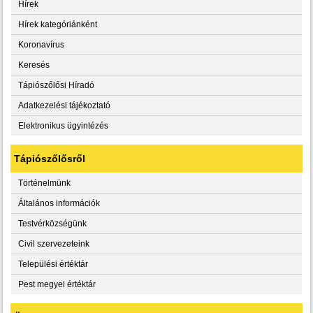
Hírek
Hírek kategóriánként
Koronavírus
Keresés
Tápiószőlősi Híradó
Adatkezelési tájékoztató
Elektronikus ügyintézés
Tápiószőlősről
Történelmünk
Általános információk
Testvérközségünk
Civil szervezeteink
Települési értéktár
Pest megyei értéktár