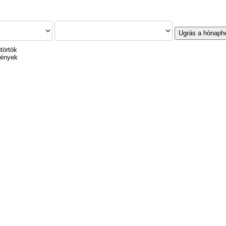
Ugrás a hónaph
törtök
mények