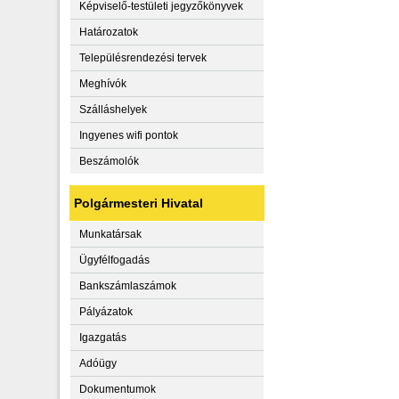
Képviselő-testületi jegyzőkönyvek
Határozatok
Településrendezési tervek
Meghívók
Szálláshelyek
Ingyenes wifi pontok
Beszámolók
Polgármesteri Hivatal
Munkatársak
Ügyfélfogadás
Bankszámlaszámok
Pályázatok
Igazgatás
Adóügy
Dokumentumok