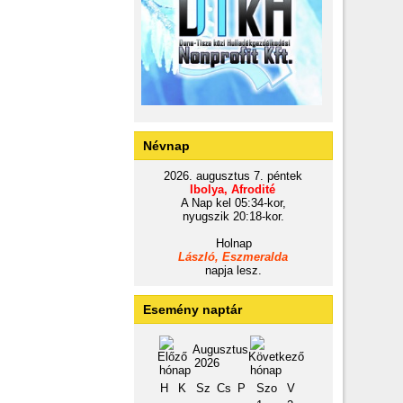
Névnap
2026. augusztus 7. péntek
Ibolya, Afrodité
A Nap kel 05:34-kor,
nyugszik 20:18-kor.
Holnap
László, Eszmeralda
napja lesz.
Esemény naptár
Augusztus
2026
H
K
Sz
Cs
P
Szo
V