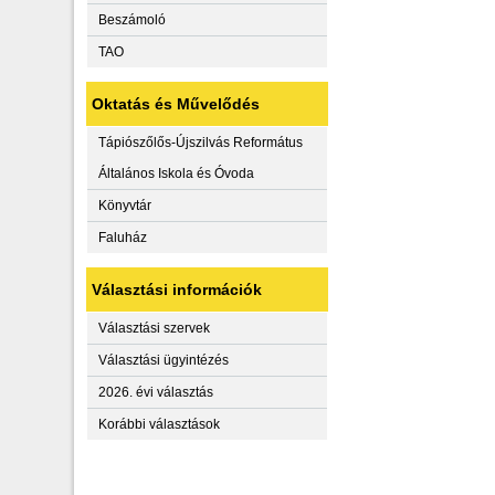
Beszámoló
TAO
Oktatás és Művelődés
Tápiószőlős-Újszilvás Református
Általános Iskola és Óvoda
Könyvtár
Faluház
Választási információk
Választási szervek
Választási ügyintézés
2026. évi választás
Korábbi választások