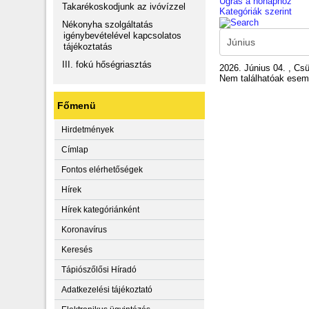
Ugrás a hónaphoz
Takarékoskodjunk az ivóvízzel
Kategóriák szerint
Nékonyha szolgáltatás
igénybevételével kapcsolatos
tájékoztatás
III. fokú hőségriasztás
2026. Június 04. , Csü
Nem találhatóak ese
Főmenü
Hirdetmények
Címlap
Fontos elérhetőségek
Hírek
Hírek kategóriánként
Koronavírus
Keresés
Tápiószőlősi Híradó
Adatkezelési tájékoztató