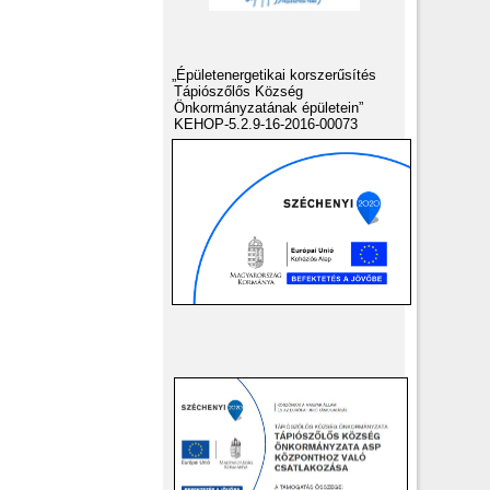
„Épületenergetikai korszerűsítés
Tápiószőlős Község
Önkormányzatának épületein”
KEHOP-5.2.9-16-2016-00073