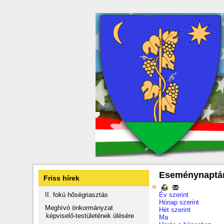
Eseménynaptá
Friss hírek
II. fokú hőségriasztás
Év szerint
Hónap szerint
Meghívó önkormányzat
Hét szerint
képviselő-testületének ülésére
Ma