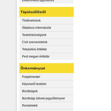
Elektronikus ügyintézés
Tápiószőlősről
Történelmünk
Általános információk
Testvérközségünk
Civil szervezeteink
Települési értéktár
Pest megyei értéktár
Önkormányzat
Polgármester
Képviselő-testület
Bizottságok
Bizottsági ülések jegyzőkönyvei
Rendeletek