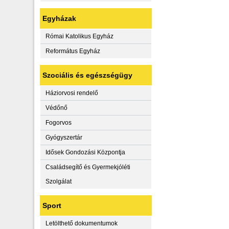
Egyházak
Római Katolikus Egyház
Református Egyház
Szociális és egészségügy
Háziorvosi rendelő
Védőnő
Fogorvos
Gyógyszertár
Idősek Gondozási Központja
Családsegítő és Gyermekjóléti
Szolgálat
Sport
Letölthető dokumentumok