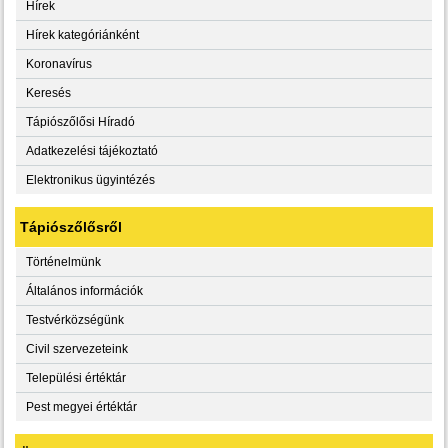
Hírek
Hírek kategóriánként
Koronavírus
Keresés
Tápiószőlősi Híradó
Adatkezelési tájékoztató
Elektronikus ügyintézés
Tápiószőlősről
Történelmünk
Általános információk
Testvérközségünk
Civil szervezeteink
Települési értéktár
Pest megyei értéktár