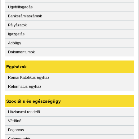
Ügyfélfogadás
Bankszámlaszámok
Pályázatok
Igazgatás
Adóügy
Dokumentumok
Egyházak
Római Katolikus Egyház
Református Egyház
Szociális és egészségügy
Háziorvosi rendelő
Védőnő
Fogorvos
Gyógyszertár