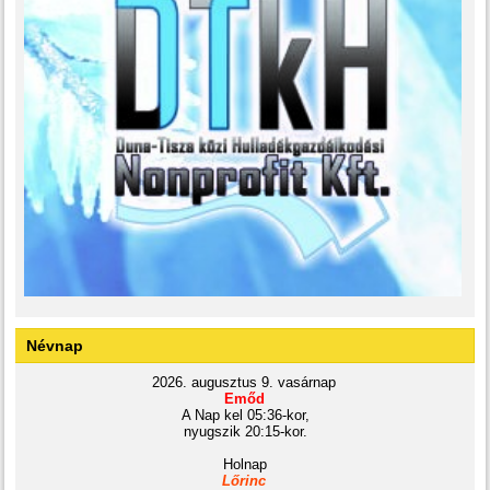
Névnap
2026. augusztus 9. vasárnap
Emőd
A Nap kel 05:36-kor,
nyugszik 20:15-kor.
Holnap
Lőrinc