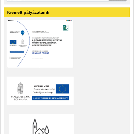
Kiemelt pályázataink