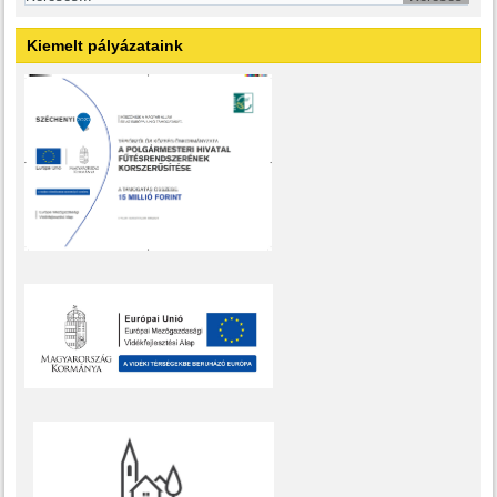
Kiemelt pályázataink