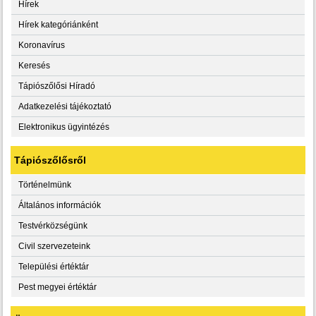
Hírek
Hírek kategóriánként
Koronavírus
Keresés
Tápiószőlősi Híradó
Adatkezelési tájékoztató
Elektronikus ügyintézés
Tápiószőlősről
Történelmünk
Általános információk
Testvérközségünk
Civil szervezeteink
Települési értéktár
Pest megyei értéktár