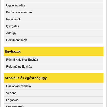
Ügyfélfogadás
Bankszámlaszámok
Pályázatok
Igazgatás
Adóügy
Dokumentumok
Egyházak
Római Katolikus Egyház
Református Egyház
Szociális és egészségügy
Háziorvosi rendelő
Védőnő
Fogorvos
Gyógyszertár