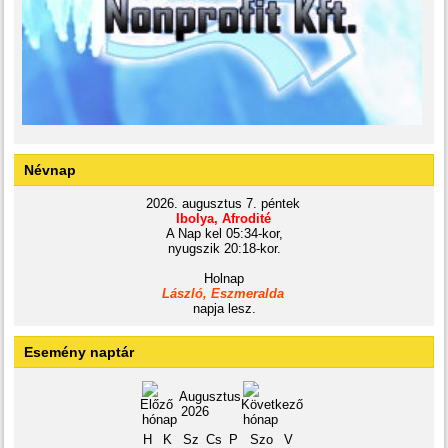
Névnap
2026. augusztus 7. péntek
Ibolya, Afrodité
A Nap kel 05:34-kor,
nyugszik 20:18-kor.
Holnap
László, Eszmeralda
napja lesz.
Esemény naptár
Augusztus
2026
H
K
Sz
Cs
P
Szo
V