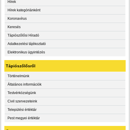
Hírek
Hírek kategóriánként
Koronavírus
Keresés
Tápiószőlősi Híradó
Adatkezelési tájékoztató
Elektronikus ügyintézés
Tápiószőlősről
Történelmünk
Általános információk
Testvérközségünk
Civil szervezeteink
Települési értéktár
Pest megyei értéktár