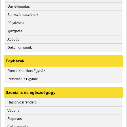
Ügyfélfogadás
Bankszámlaszámok
Pályázatok
Igazgatás
Adóügy
Dokumentumok
Egyházak
Római Katolikus Egyház
Református Egyház
Szociális és egészségügy
Háziorvosi rendelő
Védőnő
Fogorvos
Gyógyszertár