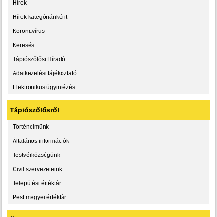
Hírek
Hírek kategóriánként
Koronavírus
Keresés
Tápiószőlősi Híradó
Adatkezelési tájékoztató
Elektronikus ügyintézés
Tápiószőlősről
Történelmünk
Általános információk
Testvérközségünk
Civil szervezeteink
Települési értéktár
Pest megyei értéktár