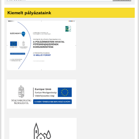
Kiemelt pályázataink