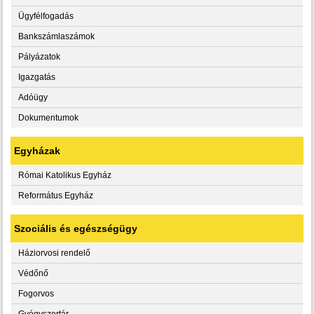
Ügyfélfogadás
Bankszámlaszámok
Pályázatok
Igazgatás
Adóügy
Dokumentumok
Egyházak
Római Katolikus Egyház
Református Egyház
Szociális és egészségügy
Háziorvosi rendelő
Védőnő
Fogorvos
Gyógyszertár