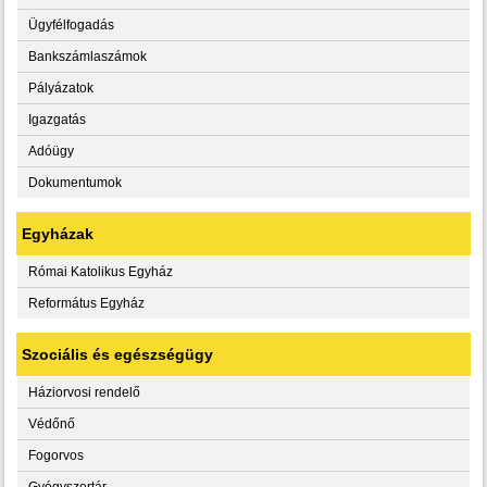
Ügyfélfogadás
Bankszámlaszámok
Pályázatok
Igazgatás
Adóügy
Dokumentumok
Egyházak
Római Katolikus Egyház
Református Egyház
Szociális és egészségügy
Háziorvosi rendelő
Védőnő
Fogorvos
Gyógyszertár