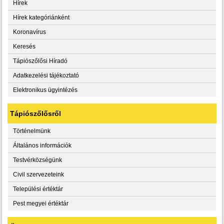
Hírek
Hírek kategóriánként
Koronavírus
Keresés
Tápiószőlősi Híradó
Adatkezelési tájékoztató
Elektronikus ügyintézés
Tápiószőlősről
Történelmünk
Általános információk
Testvérközségünk
Civil szervezeteink
Települési értéktár
Pest megyei értéktár