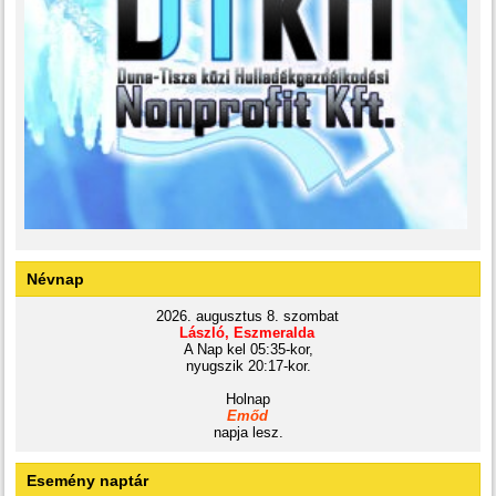
Névnap
2026. augusztus 8. szombat
László, Eszmeralda
A Nap kel 05:35-kor,
nyugszik 20:17-kor.
Holnap
Emőd
napja lesz.
Esemény naptár