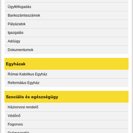
Ügyfélfogadás
Bankszámlaszámok
Pályázatok
Igazgatás
Adóügy
Dokumentumok
Egyházak
Római Katolikus Egyház
Református Egyház
Szociális és egészségügy
Háziorvosi rendelő
Védőnő
Fogorvos
Gyógyszertár