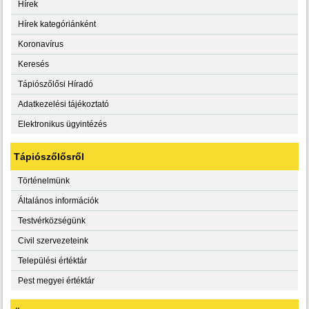
Hírek
Hírek kategóriánként
Koronavírus
Keresés
Tápiószőlősi Híradó
Adatkezelési tájékoztató
Elektronikus ügyintézés
Tápiószőlősről
Történelmünk
Általános információk
Testvérközségünk
Civil szervezeteink
Települési értéktár
Pest megyei értéktár