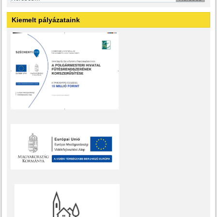
Kiemelt pályázataink