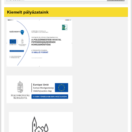
Kiemelt pályázataink