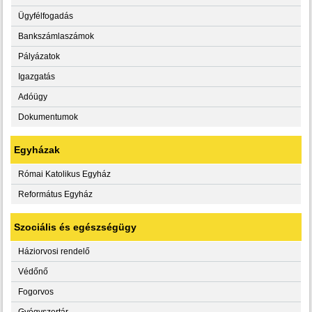
Ügyfélfogadás
Bankszámlaszámok
Pályázatok
Igazgatás
Adóügy
Dokumentumok
Egyházak
Római Katolikus Egyház
Református Egyház
Szociális és egészségügy
Háziorvosi rendelő
Védőnő
Fogorvos
Gyógyszertár