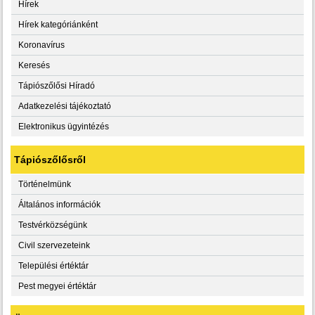
Hírek
Hírek kategóriánként
Koronavírus
Keresés
Tápiószőlősi Híradó
Adatkezelési tájékoztató
Elektronikus ügyintézés
Tápiószőlősről
Történelmünk
Általános információk
Testvérközségünk
Civil szervezeteink
Települési értéktár
Pest megyei értéktár