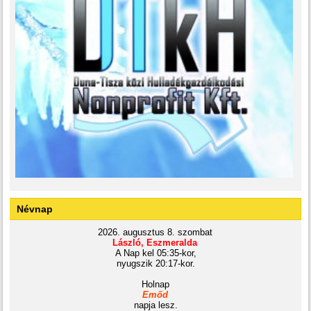
Névnap
2026. augusztus 8. szombat
László, Eszmeralda
A Nap kel 05:35-kor,
nyugszik 20:17-kor.
Holnap
Emőd
napja lesz.