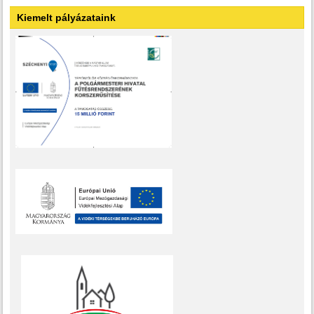
Kiemelt pályázataink