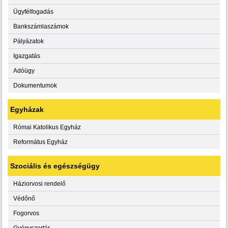
Ügyfélfogadás
Bankszámlaszámok
Pályázatok
Igazgatás
Adóügy
Dokumentumok
Egyházak
Római Katolikus Egyház
Református Egyház
Szociális és egészségügy
Háziorvosi rendelő
Védőnő
Fogorvos
Gyógyszertár