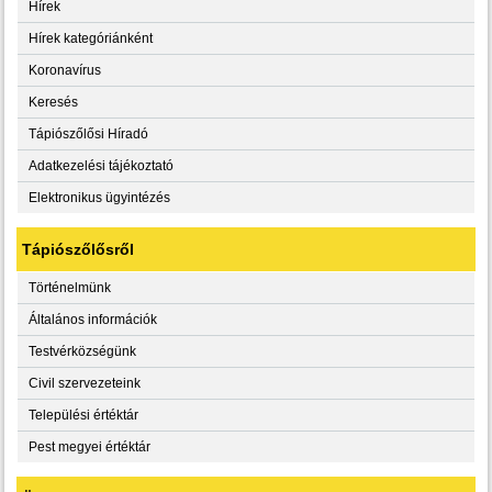
Hírek
Hírek kategóriánként
Koronavírus
Keresés
Tápiószőlősi Híradó
Adatkezelési tájékoztató
Elektronikus ügyintézés
Tápiószőlősről
Történelmünk
Általános információk
Testvérközségünk
Civil szervezeteink
Települési értéktár
Pest megyei értéktár