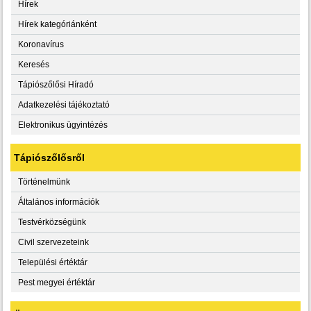
Hírek
Hírek kategóriánként
Koronavírus
Keresés
Tápiószőlősi Híradó
Adatkezelési tájékoztató
Elektronikus ügyintézés
Tápiószőlősről
Történelmünk
Általános információk
Testvérközségünk
Civil szervezeteink
Települési értéktár
Pest megyei értéktár