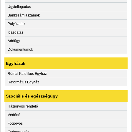
Ügyfélfogadás
Bankszámlaszámok
Pályázatok
Igazgatás
Adóügy
Dokumentumok
Egyházak
Római Katolikus Egyház
Református Egyház
Szociális és egészségügy
Háziorvosi rendelő
Védőnő
Fogorvos
Gyógyszertár