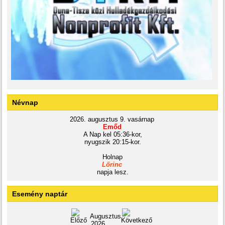
Névnap
2026. augusztus 9. vasárnap
Emőd
A Nap kel 05:36-kor,
nyugszik 20:15-kor.
Holnap
Lőrinc
napja lesz.
Esemény naptár
Augusztus
2026