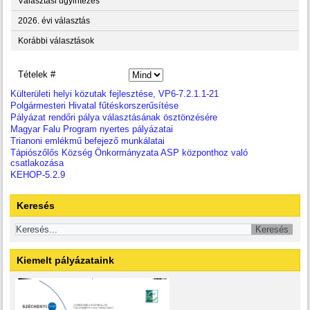
Választási ügyintézés
2026. évi választás
Korábbi választások
Tételek #
Külterületi helyi közutak fejlesztése, VP6-7.2.1.1-21
Polgármesteri Hivatal fűtéskorszerűsítése
Pályázat rendőri pálya választásának ösztönzésére
Magyar Falu Program nyertes pályázatai
Trianoni emlékmű befejező munkálatai
Tápiószőlős Község Önkormányzata ASP központhoz való
csatlakozása
KEHOP-5.2.9
Keresés
Kiemelt pályázataink