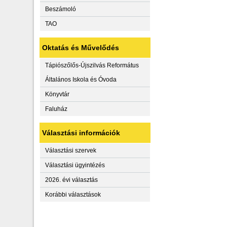
Beszámoló
TAO
Oktatás és Művelődés
Tápiószőlős-Újszilvás Református
Általános Iskola és Óvoda
Könyvtár
Faluház
Választási információk
Választási szervek
Választási ügyintézés
2026. évi választás
Korábbi választások