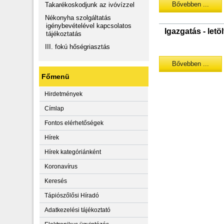
Bővebben ...
Takarékoskodjunk az ivóvízzel
Nékonyha szolgáltatás
igénybevételével kapcsolatos
Igazgatás - le
tájékoztatás
III. fokú hőségriasztás
Bővebben ...
Főmenü
Hirdetmények
Címlap
Fontos elérhetőségek
Hírek
Hírek kategóriánként
Koronavírus
Keresés
Tápiószőlősi Híradó
Adatkezelési tájékoztató