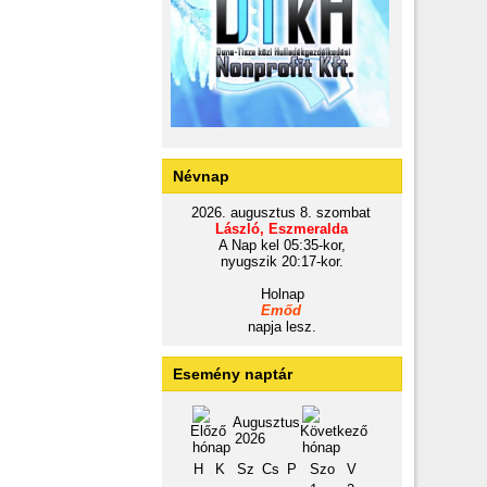
Névnap
2026. augusztus 8. szombat
László, Eszmeralda
A Nap kel 05:35-kor,
nyugszik 20:17-kor.
Holnap
Emőd
napja lesz.
Esemény naptár
Augusztus
2026
H
K
Sz
Cs
P
Szo
V