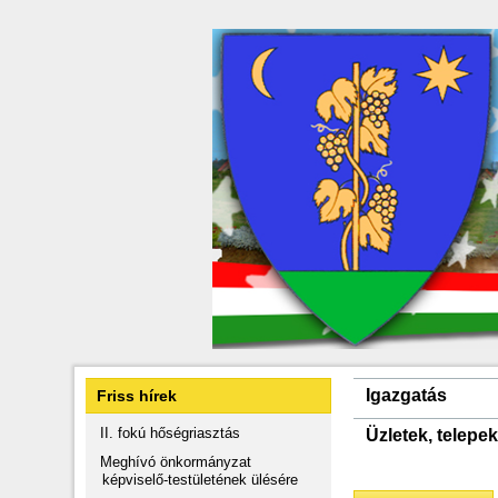
Igazgatás
Friss hírek
II. fokú hőségriasztás
Üzletek, telepek
Meghívó önkormányzat
képviselő-testületének ülésére