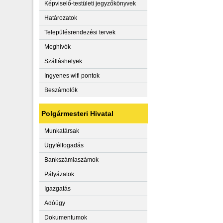
Képviselő-testületi jegyzőkönyvek
Határozatok
Településrendezési tervek
Meghívók
Szálláshelyek
Ingyenes wifi pontok
Beszámolók
Polgármesteri Hivatal
Munkatársak
Ügyfélfogadás
Bankszámlaszámok
Pályázatok
Igazgatás
Adóügy
Dokumentumok