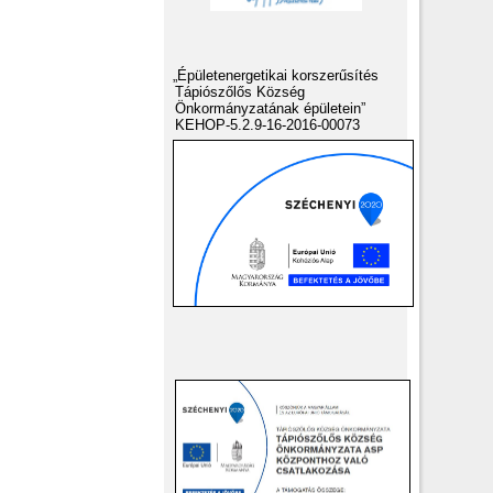
„Épületenergetikai korszerűsítés
Tápiószőlős Község
Önkormányzatának épületein”
KEHOP-5.2.9-16-2016-00073