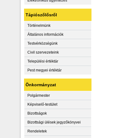
Elektronikus ügyintézés
Tápiószőlősről
Történelmünk
Általános információk
Testvérközségünk
Civil szervezeteink
Települési értéktár
Pest megyei értéktár
Önkormányzat
Polgármester
Képviselő-testület
Bizottságok
Bizottsági ülések jegyzőkönyvei
Rendeletek