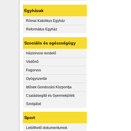
Egyházak
Római Katolikus Egyház
Református Egyház
Szociális és egészségügy
Háziorvosi rendelő
Védőnő
Fogorvos
Gyógyszertár
Idősek Gondozási Központja
Családsegítő és Gyermekjóléti
Szolgálat
Sport
Letölthető dokumentumok