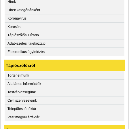
Hírek
Hírek kategóriánként
Koronavírus
Keresés
Tápiószőlősi Híradó
Adatkezelési tájékoztató
Elektronikus ügyintézés
Tápiószőlősről
Történelmünk
Általános információk
Testvérközségünk
Civil szervezeteink
Települési értéktár
Pest megyei értéktár