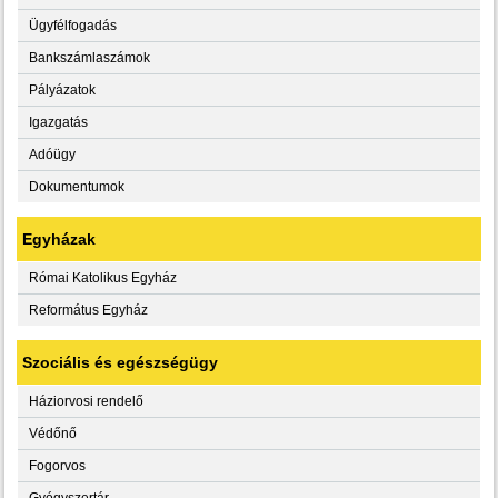
Ügyfélfogadás
Bankszámlaszámok
Pályázatok
Igazgatás
Adóügy
Dokumentumok
Egyházak
Római Katolikus Egyház
Református Egyház
Szociális és egészségügy
Háziorvosi rendelő
Védőnő
Fogorvos
Gyógyszertár