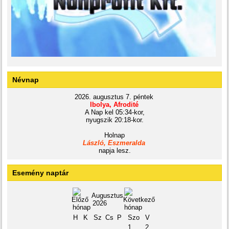
Névnap
2026. augusztus 7. péntek
Ibolya, Afrodité
A Nap kel 05:34-kor,
nyugszik 20:18-kor.
Holnap
László, Eszmeralda
napja lesz.
Esemény naptár
Augusztus
2026
H
K
Sz
Cs
P
Szo
V
1
2