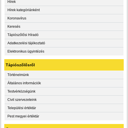
Hírek
Hírek kategóriánként
Koronavírus
Keresés
Tápiószőlősi Híradó
Adatkezelési tájékoztató
Elektronikus ügyintézés
Tápiószőlősről
Történelmünk
Általános információk
Testvérközségünk
Civil szervezeteink
Települési értéktár
Pest megyei értéktár