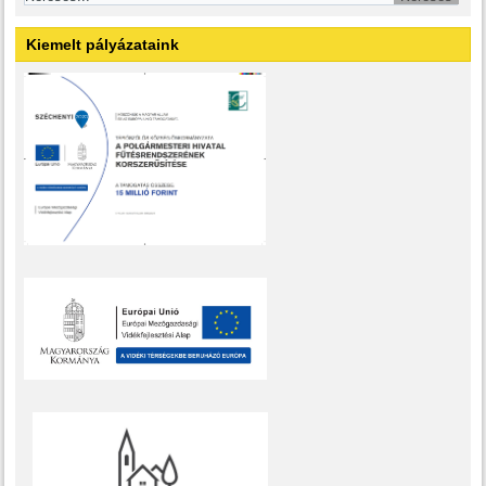
Kiemelt pályázataink