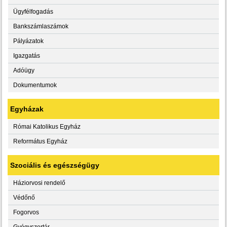
Ügyfélfogadás
Bankszámlaszámok
Pályázatok
Igazgatás
Adóügy
Dokumentumok
Egyházak
Római Katolikus Egyház
Református Egyház
Szociális és egészségügy
Háziorvosi rendelő
Védőnő
Fogorvos
Gyógyszertár