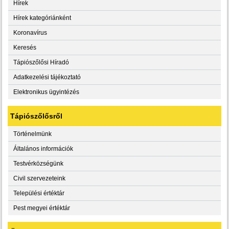
Hírek
Hírek kategóriánként
Koronavírus
Keresés
Tápiószőlősi Híradó
Adatkezelési tájékoztató
Elektronikus ügyintézés
Tápiószőlősről
Történelmünk
Általános információk
Testvérközségünk
Civil szervezeteink
Települési értéktár
Pest megyei értéktár