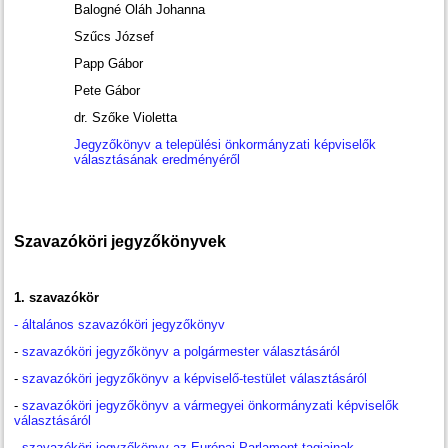
Balogné Oláh Johanna
Szűcs József
Papp Gábor
Pete Gábor
dr. Szőke Violetta
Jegyzőkönyv a települési önkormányzati képviselők
választásának eredményéről
Szavazóköri jegyzőkönyvek
1. szavazókör
- általános szavazóköri jegyzőkönyv
-
szavazóköri jegyzőkönyv a polgármester választásáról
-
szavazóköri jegyzőkönyv a képviselő-testület választásáról
-
szavazóköri jegyzőkönyv a vármegyei önkormányzati képviselők
választásáról
-
szavazóköri jegyzőkönyv az Európai Parlament tagjainak