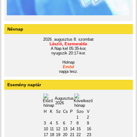
Névnap
2026. augusztus 8. szombat
László, Eszmeralda
A Nap kel 05:35-kor,
nyugszik 20:17-kor.
Holnap
Emőd
napja lesz.
Esemény naptár
Augusztus
2026
H
K
Sz
Cs
P
Szo
V
1
2
3
4
5
6
7
8
9
10
11
12
13
14
15
16
17
18
19
20
21
22
23