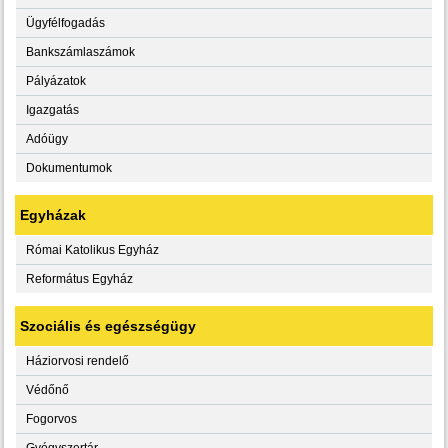
Ügyfélfogadás
Bankszámlaszámok
Pályázatok
Igazgatás
Adóügy
Dokumentumok
Egyházak
Római Katolikus Egyház
Református Egyház
Szociális és egészségügy
Háziorvosi rendelő
Védőnő
Fogorvos
Gyógyszertár