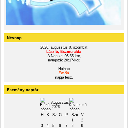
Névnap
2026. augusztus 8. szombat
László, Eszmeralda
A Nap kel 05:35-kor,
nyugszik 20:17-kor.
Holnap
Emőd
napja lesz.
Esemény naptár
Augusztus
2026
H
K
Sz
Cs
P
Szo
V
1
2
3
4
5
6
7
8
9