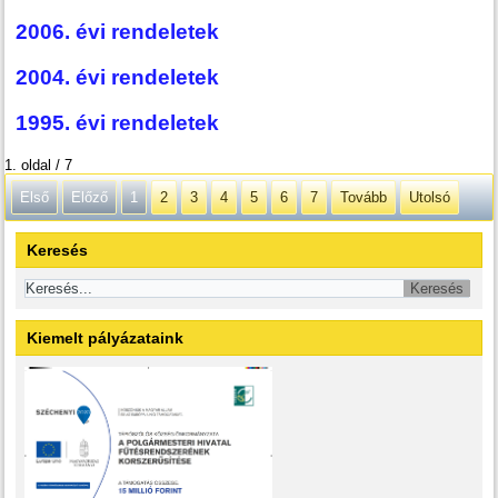
2006. évi rendeletek
2004. évi rendeletek
1995. évi rendeletek
1. oldal / 7
Első
Előző
1
2
3
4
5
6
7
Tovább
Utolsó
Keresés
Kiemelt pályázataink