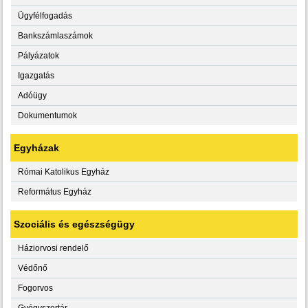
Ügyfélfogadás
Bankszámlaszámok
Pályázatok
Igazgatás
Adóügy
Dokumentumok
Egyházak
Római Katolikus Egyház
Református Egyház
Szociális és egészségügy
Háziorvosi rendelő
Védőnő
Fogorvos
Gyógyszertár