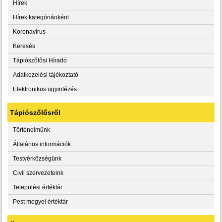
Hírek
Hírek kategóriánként
Koronavírus
Keresés
Tápiószőlősi Híradó
Adatkezelési tájékoztató
Elektronikus ügyintézés
Tápiószőlősről
Történelmünk
Általános információk
Testvérközségünk
Civil szervezeteink
Települési értéktár
Pest megyei értéktár