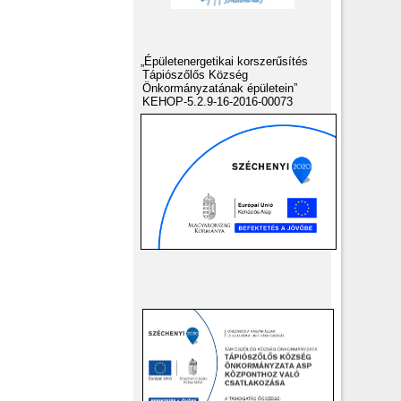
„Épületenergetikai korszerűsítés
Tápiószőlős Község
Önkormányzatának épületein”
KEHOP-5.2.9-16-2016-00073