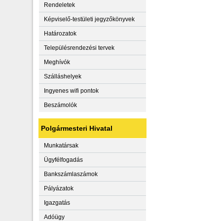
Rendeletek
Képviselő-testületi jegyzőkönyvek
Határozatok
Településrendezési tervek
Meghívók
Szálláshelyek
Ingyenes wifi pontok
Beszámolók
Polgármesteri Hivatal
Munkatársak
Ügyfélfogadás
Bankszámlaszámok
Pályázatok
Igazgatás
Adóügy