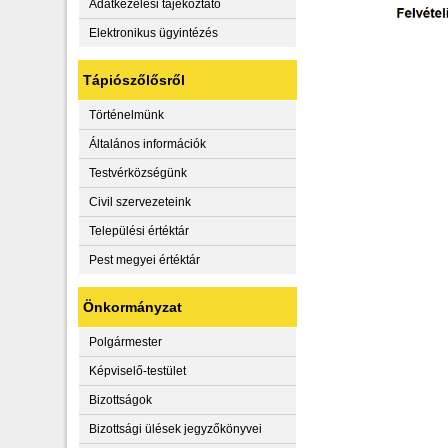
Adatkezelési tájékoztató
Elektronikus ügyintézés
Tápiószőlősről
Történelmünk
Általános információk
Testvérközségünk
Civil szervezeteink
Települési értéktár
Pest megyei értéktár
Önkormányzat
Polgármester
Képviselő-testület
Bizottságok
Bizottsági ülések jegyzőkönyvei