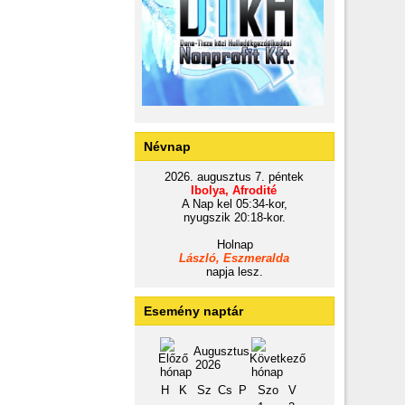
Névnap
2026. augusztus 7. péntek
Ibolya, Afrodité
A Nap kel 05:34-kor,
nyugszik 20:18-kor.
Holnap
László, Eszmeralda
napja lesz.
Esemény naptár
Augusztus
2026
H
K
Sz
Cs
P
Szo
V