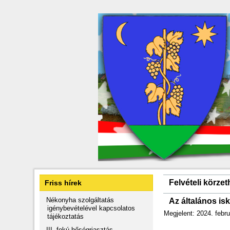
Felvételi körze
Friss hírek
Nékonyha szolgáltatás
Az általános isk
igénybevételével kapcsolatos
Megjelent: 2024. febru
tájékoztatás
III. fokú hőségriasztás