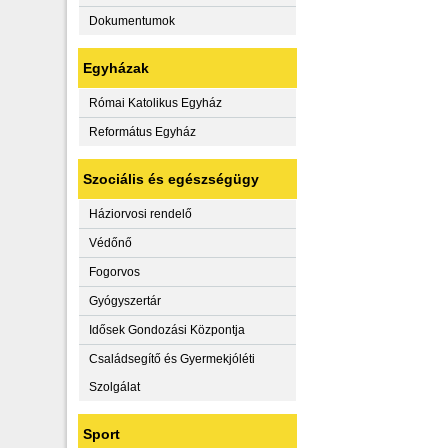
Dokumentumok
Egyházak
Római Katolikus Egyház
Református Egyház
Szociális és egészségügy
Háziorvosi rendelő
Védőnő
Fogorvos
Gyógyszertár
Idősek Gondozási Központja
Családsegítő és Gyermekjóléti
Szolgálat
Sport