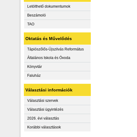
Letölthető dokumentumok
Beszámoló
TAO
Oktatás és Művelődés
Tápiószőlős-Újszilvás Református
Általános Iskola és Óvoda
Könyvtár
Faluház
Választási információk
Választási szervek
Választási ügyintézés
2026. évi választás
Korábbi választások