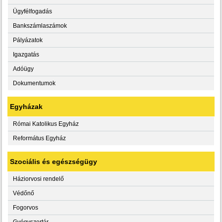
Ügyfélfogadás
Bankszámlaszámok
Pályázatok
Igazgatás
Adóügy
Dokumentumok
Egyházak
Római Katolikus Egyház
Református Egyház
Szociális és egészségügy
Háziorvosi rendelő
Védőnő
Fogorvos
Gyógyszertár