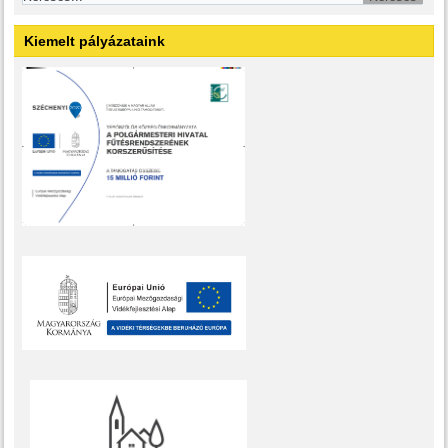
Kiemelt pályázataink