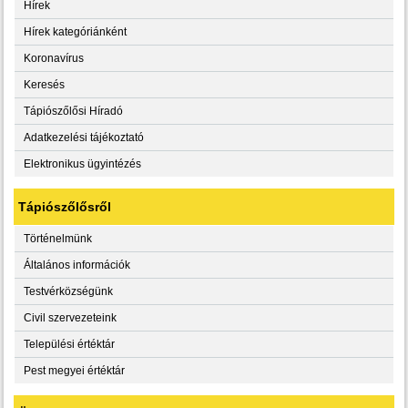
Hírek
Hírek kategóriánként
Koronavírus
Keresés
Tápiószőlősi Híradó
Adatkezelési tájékoztató
Elektronikus ügyintézés
Tápiószőlősről
Történelmünk
Általános információk
Testvérközségünk
Civil szervezeteink
Települési értéktár
Pest megyei értéktár