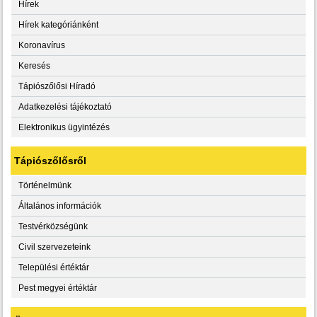
Hírek
Hírek kategóriánként
Koronavírus
Keresés
Tápiószőlősi Híradó
Adatkezelési tájékoztató
Elektronikus ügyintézés
Tápiószőlősről
Történelmünk
Általános információk
Testvérközségünk
Civil szervezeteink
Települési értéktár
Pest megyei értéktár