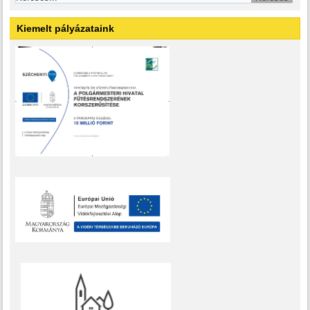
Kiemelt pályázataink