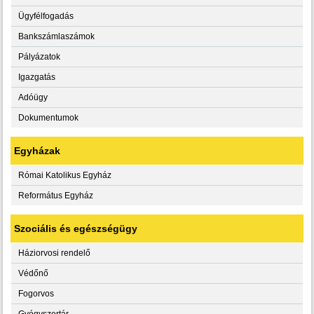
Ügyfélfogadás
Bankszámlaszámok
Pályázatok
Igazgatás
Adóügy
Dokumentumok
Egyházak
Római Katolikus Egyház
Református Egyház
Szociális és egészségügy
Háziorvosi rendelő
Védőnő
Fogorvos
Gyógyszertár