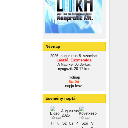
Névnap
2026. augusztus 8. szombat
László, Eszmeralda
A Nap kel 05:35-kor,
nyugszik 20:17-kor.
Holnap
Emőd
napja lesz.
Esemény naptár
Augusztus
2026
H
K
Sz
Cs
P
Szo
V