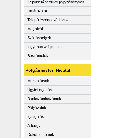
Képviselő-testületi jegyzőkönyvek
Határozatok
Településrendezési tervek
Meghívók
Szálláshelyek
Ingyenes wifi pontok
Beszámolók
Polgármesteri Hivatal
Munkatársak
Ügyfélfogadás
Bankszámlaszámok
Pályázatok
Igazgatás
Adóügy
Dokumentumok