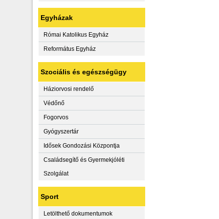
Egyházak
Római Katolikus Egyház
Református Egyház
Szociális és egészségügy
Háziorvosi rendelő
Védőnő
Fogorvos
Gyógyszertár
Idősek Gondozási Központja
Családsegítő és Gyermekjóléti
Szolgálat
Sport
Letölthető dokumentumok