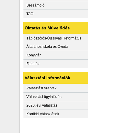
Beszámoló
TAO
Oktatás és Művelődés
Tápiószőlős-Újszilvás Református
Általános Iskola és Óvoda
Könyvtár
Faluház
Választási információk
Választási szervek
Választási ügyintézés
2026. évi választás
Korábbi választások