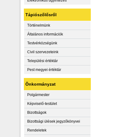
Elektronikus ügyintézés
Tápiószőlősről
Történelmünk
Általános információk
Testvérközségünk
Civil szervezeteink
Települési értéktár
Pest megyei értéktár
Önkormányzat
Polgármester
Képviselő-testület
Bizottságok
Bizottsági ülések jegyzőkönyvei
Rendeletek