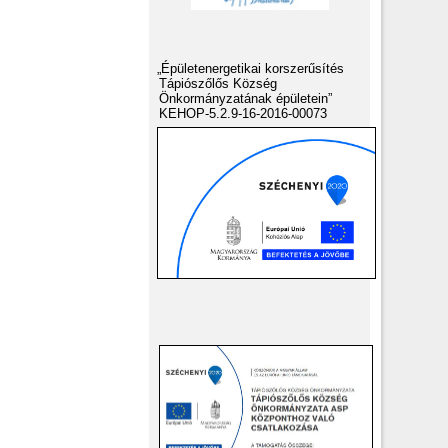
„Épületenergetikai korszerűsítés
Tápiószőlős Község
Önkormányzatának épületein”
KEHOP-5.2.9-16-2016-00073