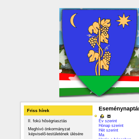
Eseménynaptá
Friss hírek
II. fokú hőségriasztás
Év szerint
Hónap szerint
Meghívó önkormányzat
Hét szerint
képviselő-testületének ülésére
Ma