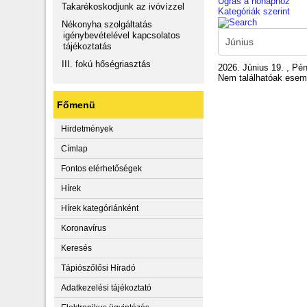
Ugrás a hónaphoz
Takarékoskodjunk az ivóvízzel
Kategóriák szerint
Nékonyha szolgáltatás
igénybevételével kapcsolatos
tájékoztatás
III. fokú hőségriasztás
2026. Június 19. , Pé
Nem találhatóak ese
Főmenü
Hirdetmények
Címlap
Fontos elérhetőségek
Hírek
Hírek kategóriánként
Koronavírus
Keresés
Tápiószőlősi Híradó
Adatkezelési tájékoztató