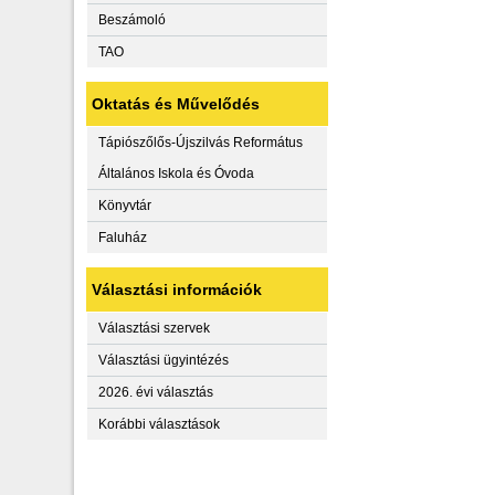
Beszámoló
TAO
Oktatás és Művelődés
Tápiószőlős-Újszilvás Református
Általános Iskola és Óvoda
Könyvtár
Faluház
Választási információk
Választási szervek
Választási ügyintézés
2026. évi választás
Korábbi választások