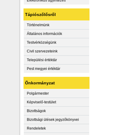
Elektronikus ügyintézés
Tápiószőlősről
Történelmünk
Általános információk
Testvérközségünk
Civil szervezeteink
Települési értéktár
Pest megyei értéktár
Önkormányzat
Polgármester
Képviselő-testület
Bizottságok
Bizottsági ülések jegyzőkönyvei
Rendeletek