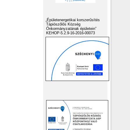
„Épületenergetikai korszerűsítés
Tápiószőlős Község
Önkormányzatának épületein”
KEHOP-5.2.9-16-2016-00073