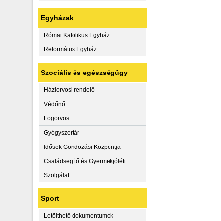
Egyházak
Római Katolikus Egyház
Református Egyház
Szociális és egészségügy
Háziorvosi rendelő
Védőnő
Fogorvos
Gyógyszertár
Idősek Gondozási Központja
Családsegítő és Gyermekjóléti
Szolgálat
Sport
Letölthető dokumentumok