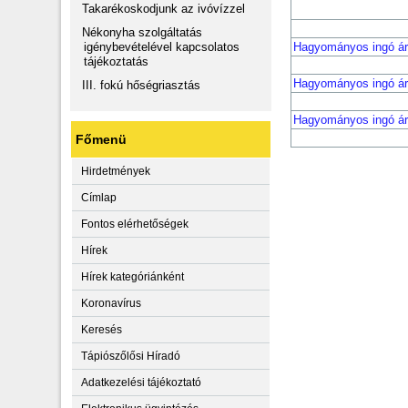
Takarékoskodjunk az ivóvízzel
Nékonyha szolgáltatás
igénybevételével kapcsolatos
Hagyományos ingó ár
tájékoztatás
Hagyományos ingó ár
III. fokú hőségriasztás
Hagyományos ingó ár
Főmenü
Hirdetmények
Címlap
Fontos elérhetőségek
Hírek
Hírek kategóriánként
Koronavírus
Keresés
Tápiószőlősi Híradó
Adatkezelési tájékoztató