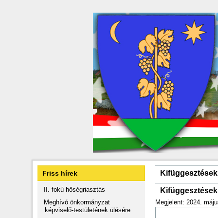
Kifüggesztések
Friss hírek
II. fokú hőségriasztás
Kifüggesztések
Meghívó önkormányzat
Megjelent: 2024. máju
képviselő-testületének ülésére