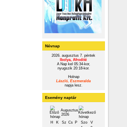
Névnap
2026. augusztus 7. péntek
Ibolya, Afrodité
A Nap kel 05:34-kor,
nyugszik 20:18-kor.
Holnap
László, Eszmeralda
napja lesz.
Esemény naptár
Augusztus
2026
H
K
Sz
Cs
P
Szo
V