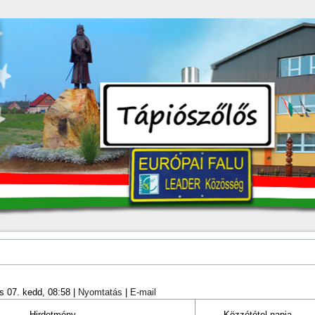
s 07. kedd, 08:58
|
Nyomtatás
|
E-mail
Hirdetmény
Közzététel napja