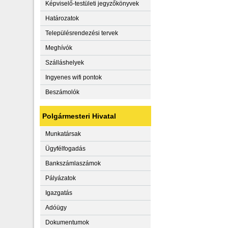
Képviselő-testületi jegyzőkönyvek
Határozatok
Településrendezési tervek
Meghívók
Szálláshelyek
Ingyenes wifi pontok
Beszámolók
Polgármesteri Hivatal
Munkatársak
Ügyfélfogadás
Bankszámlaszámok
Pályázatok
Igazgatás
Adóügy
Dokumentumok