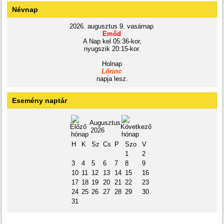
Névnap
2026. augusztus 9. vasárnap
Emőd
A Nap kel 05:36-kor,
nyugszik 20:15-kor.
Holnap
Lőrinc
napja lesz.
Esemény naptár
Augusztus
2026
H
K
Sz
Cs
P
Szo
V
1
2
3
4
5
6
7
8
9
10
11
12
13
14
15
16
17
18
19
20
21
22
23
24
25
26
27
28
29
30
31