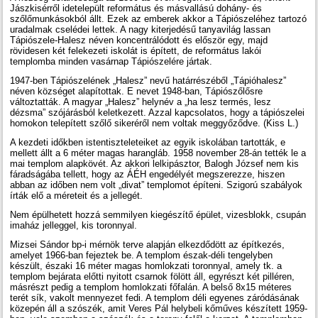
Jászkisérről idetelepült református és másvallású dohány- és
szőlőmunkásokból állt. Ezek az emberek akkor a Tápiószeléhez tartozó
uradalmak cselédei lettek. A nagy kiterjedésű tanyavilág lassan
Tápiószele-Halesz néven koncentrálódott és először egy, majd
rövidesen két felekezeti iskolát is épített, de református lakói
templomba minden vasárnap Tápiószelére jártak.
1947-ben Tápiószelének „Halesz” nevű határrészéből „Tápióhalesz”
néven községet alapítottak. E nevet 1948-ban, Tápiószőlősre
változtatták. A magyar „Halesz” helynév a „ha lesz termés, lesz
dézsma” szójárásból keletkezett. Azzal kapcsolatos, hogy a tápiószelei
homokon telepített szőlő sikeréről nem voltak meggyőződve. (Kiss L.)
A kezdeti időkben istentiszteleteiket az egyik iskolában tartották, e
mellett állt a 6 méter magas harangláb. 1958 november 28-án tették le a
mai templom alapkövét. Az akkori lelkipásztor, Balogh József nem kis
fáradságába tellett, hogy az ÁÉH engedélyét megszerezze, hiszen
abban az időben nem volt „divat” templomot építeni. Szigorú szabályok
írták elő a méreteit és a jellegét.
Nem épülhetett hozzá semmilyen kiegészítő épület, vizesblokk, csupán
imaház jelleggel, kis toronnyal.
Mizsei Sándor bp-i mérnök terve alapján elkezdődött az építkezés,
amelyet 1966-ban fejeztek be. A templom észak-déli tengelyben
készült, északi 16 méter magas homlokzati toronnyal, amely tk. a
templom bejárata előtti nyitott csarnok fölött áll, egyrészt két pilléren,
másrészt pedig a templom homlokzati főfalán. A belső 8x15 méteres
terét sík, vakolt mennyezet fedi. A templom déli egyenes záródásának
közepén áll a szószék, amit Veres Pál helybeli kőműves készített 1959-