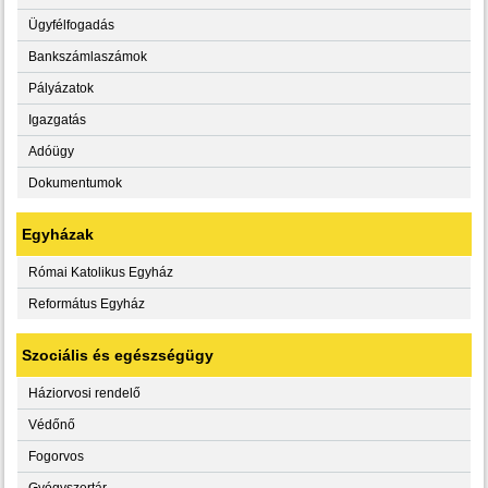
Ügyfélfogadás
Bankszámlaszámok
Pályázatok
Igazgatás
Adóügy
Dokumentumok
Egyházak
Római Katolikus Egyház
Református Egyház
Szociális és egészségügy
Háziorvosi rendelő
Védőnő
Fogorvos
Gyógyszertár