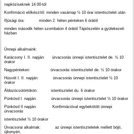
napköziseknek 14.00-tól
Konfirmáció előkészítő: minden vasárnap ½ 10 órai istentisztelet után
Ifjúsági óra: minden 2. héten pénteken 6 órától
minden második héten szombaton 4 órától Tápiószelén a gyülekezeti
házban
Ünnepi alkalmaink:
Karácsony I. II. napján: úrvacsorás ünnepi istentisztelet de. ½ 10
órakor
Nagypénteken: úrvacsorás istentisztelet de. ½ 10 órakor
Húsvét I. II. napján: úrvacsorás ünnepi istentisztelet ½ 10
órakor
Áldozócsütörtökön: istentisztelet du. 6 órakor
Pünkösd I. napján: úrvacsorás ünnepi istentisztelet ½ 10 órakor
Pünkösd II napján: Konfirmációval egybekötött ünnepi
úrvacsorás
istentisztelet ½ 10 órakor
Úrvacsorai alkalmak: az ünnepi istentiszteletek mellett böjti,
újkenyéri,