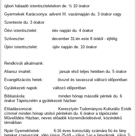
újbori hálaadó istentiszteleteken de. ½ 10 órakor
Gyermekek Karácsonya: advent III. vasárnapján du. 3 órakor vagy
Szenteste du. 3 órakor
Óévi istentisztelet: óév napján du. 4 órakor
Szilveszter: december 31-én este 8 órától - éjfélig
Újévi istentisztelet: újév napján de. 10 órakor
Rendkívüli alkalmaink:
Aliansz imahét: január első teljes hetében du. 5 órakor
Evangélizációs hetek: ősszel és tavasszal változó időpontban
Gyülekezeti napok: változó időpontban
Bibliaiskola: minden hónap második péntek du. 6
órakor Tápiószelén a gyülekezeti házban
Előadássorozat: Keresztyén Tudományos-Kulturális Esték
címmel minden hónap utolsó péntekén du. 6 órakor a tápiószelei
Művelődési Házban, neves előadók közreműködésével, közérdekű
témákban
Nyári Gyemekhetek: 6-16 éves korosztály számára fiú és lány
heteket szervezünk, idén június 25-től – július 1-ig a lányoknak, július 2-