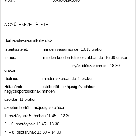
Mobil: 06-30-629-3046
A GYÜLEKEZET ÉLETE
Heti rendszeres alkalmaink
Istentisztelet: minden vasárnap de. 10:15 órakor
Imaóra: minden kedden téli időszakban du. 16:30 órakor
nyári időszakban du. 18:30
órakor
Bibliaóra: minden szerdán de. 9 órakor
Hittanórák: októbertől – májusig óvodában
nagycsoportosoknak minden
szerdán 11 órakor
szeptembertől – májusig iskolában:
1. osztálynak 5. órában 11.45 – 12.30
2. - 6. osztálynak 12.45 - 13.30
7. – 8. osztálynak 13.30 – 14.00