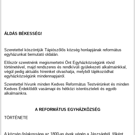
ÁLDÁS BÉKESSÉG!
Szeretettel köszöntjük Tápiószőlős község honlapjának református
egyházunkat bemutató oldalán.
Először szeretnénk megismertetni Önt Egyházközségünk rövid
történetével, majd rendszeres és rendkívüli gyülekezeti alkalmainkkal,
végül pedig aktuális híreinket olvashatja, melyből tájékozódhat
egyházközségünk mindennapjairól.
Szeretettel hívunk minden Kedves Református Testvérünket és minden
Kedves Érdeklődőt vasárnapi és hétközi istentiszteleti és egyéb
alkalmainkra.
A REFORMÁTUS EGYHÁZKÖZSÉG
TÖRTÉNETE
A község őslakossága az 1800-as évek végén a Jászságból, főként