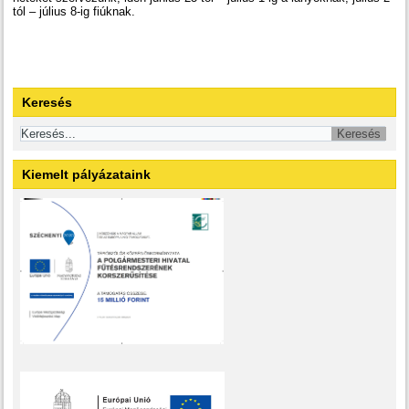
tól – július 8-ig fiúknak.
Keresés
Kiemelt pályázataink