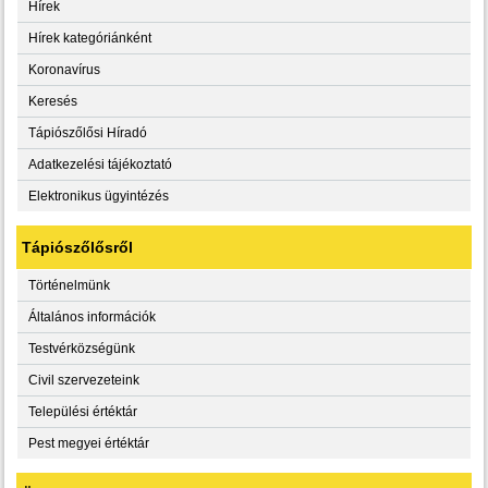
Hírek
Hírek kategóriánként
Koronavírus
Keresés
Tápiószőlősi Híradó
Adatkezelési tájékoztató
Elektronikus ügyintézés
Tápiószőlősről
Történelmünk
Általános információk
Testvérközségünk
Civil szervezeteink
Települési értéktár
Pest megyei értéktár