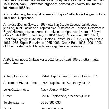
ben, vele szemben a szószék és a torony felől a karzat. A templomban
150 ülőhely van. Elektromos orgonáját Závodszky György bp-i mérnök
készítette 1988-ban.
A toronyban egy harang lakik, mely 73 kg és Seltenhofer Frigyes öntötte
1891-ben, Sopronban.
A tápiószőlősi gyülekezet 1957 óta Tápiószele társegyházközsége,
jelenleg, mint Tápiószele-Tápiószőlős-Újszilvás és Farmosi Református
Egyházközség néven szerepel, melynek lelkipásztorai voltak: Bányai
Géza 1879-1902, Balogh Gyula 1904-1920, Jóba Ferenc 1920-1931,
Paczolay György 1932-1936, Balogh József 1936-1963, Gulyás László
1964-1965, Sípos Ete Álmos 1965-1993, Orosz Béla 1993-1996, 1996
október 19.-től pedig Mező István a gyülekezet lelkésze.
A 2001. évi népszámláláskor a 3013 lakos közül 905 vallotta magát
reformátusnak.
A Templom címe: 2769. Tápiószőlős, Kossuth Lajos út 51.
A Lelkészi Hivatal címe: 2766. Tápiószele, Széchenyi út 19.
Lelkipásztor neve: Nagy József Mihály
Címe: 2766. Tápiószele, Széchenyi út 19.
Telefonszáma: 06-53-380-033