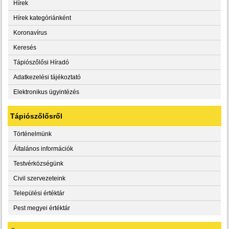
Hírek
Hírek kategóriánként
Koronavírus
Keresés
Tápiószőlősi Híradó
Adatkezelési tájékoztató
Elektronikus ügyintézés
Tápiószőlősről
Történelmünk
Általános információk
Testvérközségünk
Civil szervezeteink
Települési értéktár
Pest megyei értéktár