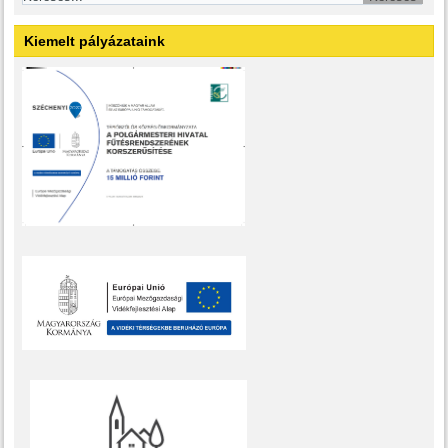
Kiemelt pályázataink