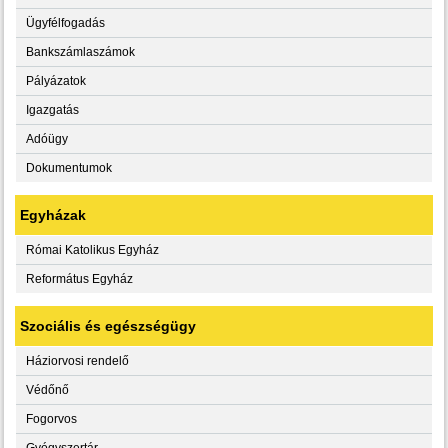
Ügyfélfogadás
Bankszámlaszámok
Pályázatok
Igazgatás
Adóügy
Dokumentumok
Egyházak
Római Katolikus Egyház
Református Egyház
Szociális és egészségügy
Háziorvosi rendelő
Védőnő
Fogorvos
Gyógyszertár