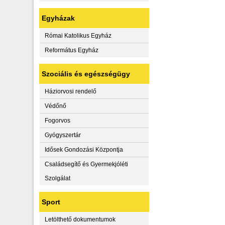
Egyházak
Római Katolikus Egyház
Református Egyház
Szociális és egészségügy
Háziorvosi rendelő
Védőnő
Fogorvos
Gyógyszertár
Idősek Gondozási Központja
Családsegítő és Gyermekjóléti
Szolgálat
Sport
Letölthető dokumentumok