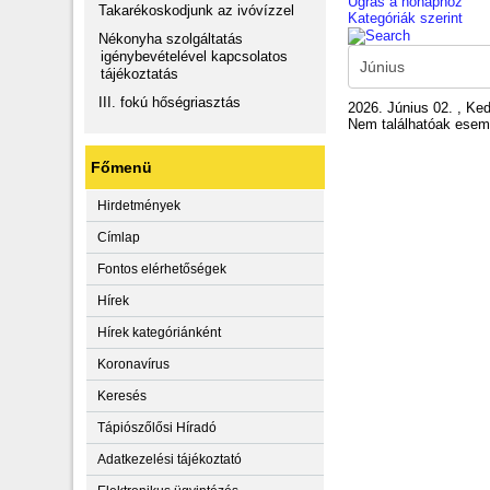
Ugrás a hónaphoz
Takarékoskodjunk az ivóvízzel
Kategóriák szerint
Nékonyha szolgáltatás
igénybevételével kapcsolatos
tájékoztatás
III. fokú hőségriasztás
2026. Június 02. , Ke
Nem találhatóak ese
Főmenü
Hirdetmények
Címlap
Fontos elérhetőségek
Hírek
Hírek kategóriánként
Koronavírus
Keresés
Tápiószőlősi Híradó
Adatkezelési tájékoztató