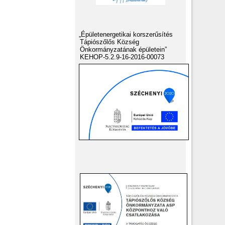
„Épületenergetikai korszerűsítés
Tápiószőlős Község
Önkormányzatának épületein”
KEHOP-5.2.9-16-2016-00073