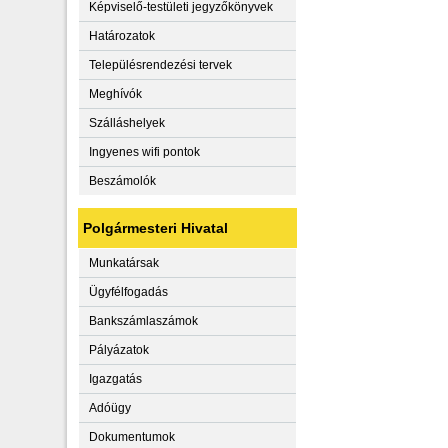
Képviselő-testületi jegyzőkönyvek
Határozatok
Településrendezési tervek
Meghívók
Szálláshelyek
Ingyenes wifi pontok
Beszámolók
Polgármesteri Hivatal
Munkatársak
Ügyfélfogadás
Bankszámlaszámok
Pályázatok
Igazgatás
Adóügy
Dokumentumok