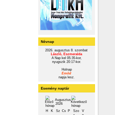
Névnap
2026. augusztus 8. szombat
László, Eszmeralda
A Nap kel 05:35-kor,
nyugszik 20:17-kor.
Holnap
Emőd
napja lesz.
Esemény naptár
Augusztus
2026
H
K
Sz
Cs
P
Szo
V