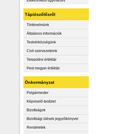
Elektronikus ügyintézés
Tápiószőlősről
Történelmünk
Általános információk
Testvérközségünk
Civil szervezeteink
Települési értéktár
Pest megyei értéktár
Önkormányzat
Polgármester
Képviselő-testület
Bizottságok
Bizottsági ülések jegyzőkönyvei
Rendeletek