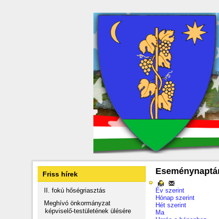
Eseménynaptá
Friss hírek
II. fokú hőségriasztás
Év szerint
Hónap szerint
Meghívó önkormányzat
Hét szerint
képviselő-testületének ülésére
Ma