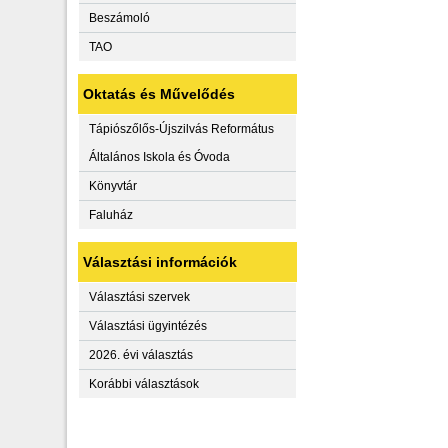
Beszámoló
TAO
Oktatás és Művelődés
Tápiószőlős-Újszilvás Református
Általános Iskola és Óvoda
Könyvtár
Faluház
Választási információk
Választási szervek
Választási ügyintézés
2026. évi választás
Korábbi választások