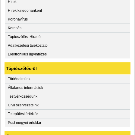
Hírek
Hírek kategóriánként
Koronavírus
Keresés
Tápiószőlősi Híradó
Adatkezelési tájékoztató
Elektronikus ügyintézés
Tápiószőlősről
Történelmünk
Általános információk
Testvérközségünk
Civil szervezeteink
Települési értéktár
Pest megyei értéktár