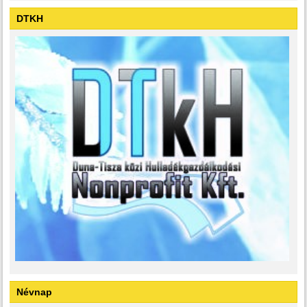
DTKH
Névnap