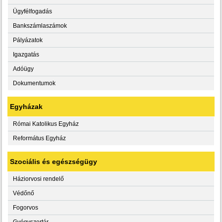
Ügyfélfogadás
Bankszámlaszámok
Pályázatok
Igazgatás
Adóügy
Dokumentumok
Egyházak
Római Katolikus Egyház
Református Egyház
Szociális és egészségügy
Háziorvosi rendelő
Védőnő
Fogorvos
Gyógyszertár