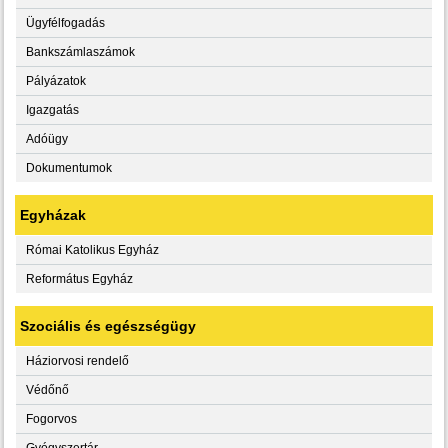
Ügyfélfogadás
Bankszámlaszámok
Pályázatok
Igazgatás
Adóügy
Dokumentumok
Egyházak
Római Katolikus Egyház
Református Egyház
Szociális és egészségügy
Háziorvosi rendelő
Védőnő
Fogorvos
Gyógyszertár