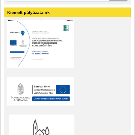
Kiemelt pályázataink