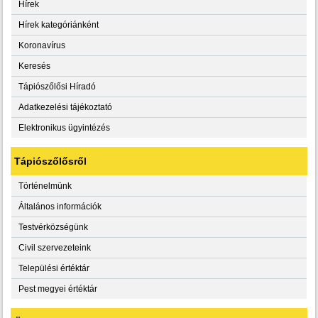
Hírek
Hírek kategóriánként
Koronavírus
Keresés
Tápiószőlősi Híradó
Adatkezelési tájékoztató
Elektronikus ügyintézés
Tápiószőlősről
Történelmünk
Általános információk
Testvérközségünk
Civil szervezeteink
Települési értéktár
Pest megyei értéktár