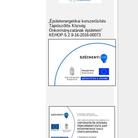
„Épületenergetikai korszerűsítés
Tápiószőlős Község
Önkormányzatának épületein”
KEHOP-5.2.9-16-2016-00073