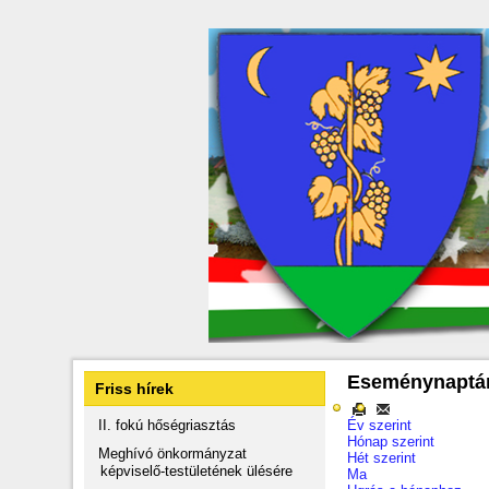
Eseménynaptá
Friss hírek
II. fokú hőségriasztás
Év szerint
Hónap szerint
Meghívó önkormányzat
Hét szerint
képviselő-testületének ülésére
Ma