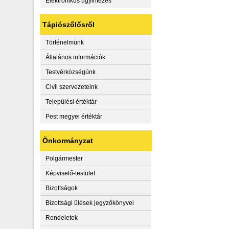
Elektronikus ügyintézés
Tápiószőlősről
Történelmünk
Általános információk
Testvérközségünk
Civil szervezeteink
Települési értéktár
Pest megyei értéktár
Önkormányzat
Polgármester
Képviselő-testület
Bizottságok
Bizottsági ülések jegyzőkönyvei
Rendeletek