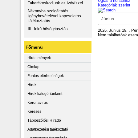
Ugrás a hónaphoz
Takarékoskodjunk az ivóvízzel
Kategóriák szerint
Nékonyha szolgáltatás
igénybevételével kapcsolatos
tájékoztatás
III. fokú hőségriasztás
2026. Június 19. , Pé
Nem találhatóak ese
Főmenü
Hirdetmények
Címlap
Fontos elérhetőségek
Hírek
Hírek kategóriánként
Koronavírus
Keresés
Tápiószőlősi Híradó
Adatkezelési tájékoztató