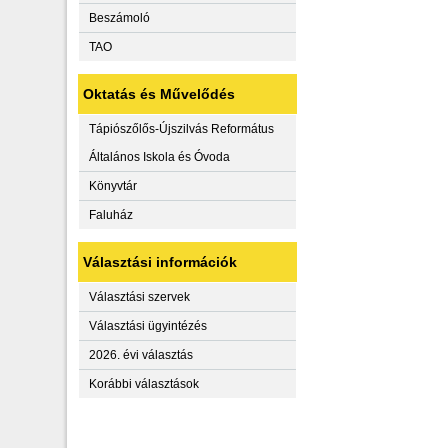
Beszámoló
TAO
Oktatás és Művelődés
Tápiószőlős-Újszilvás Református
Általános Iskola és Óvoda
Könyvtár
Faluház
Választási információk
Választási szervek
Választási ügyintézés
2026. évi választás
Korábbi választások