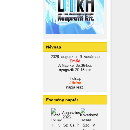
Névnap
2026. augusztus 9. vasárnap
Emőd
A Nap kel 05:36-kor,
nyugszik 20:15-kor.
Holnap
Lőrinc
napja lesz.
Esemény naptár
Augusztus
2026
H
K
Sz
Cs
P
Szo
V