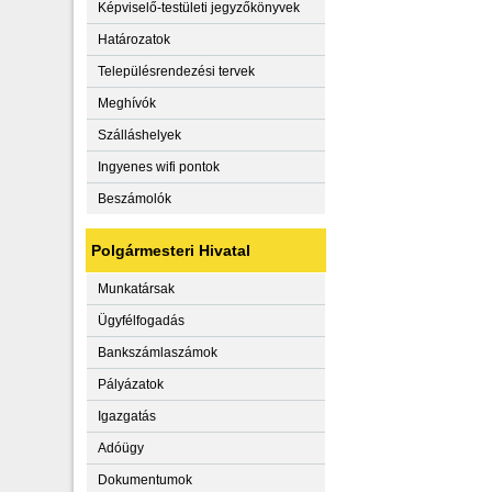
Képviselő-testületi jegyzőkönyvek
Határozatok
Településrendezési tervek
Meghívók
Szálláshelyek
Ingyenes wifi pontok
Beszámolók
Polgármesteri Hivatal
Munkatársak
Ügyfélfogadás
Bankszámlaszámok
Pályázatok
Igazgatás
Adóügy
Dokumentumok