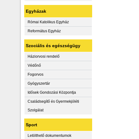
Egyházak
Római Katolikus Egyház
Református Egyház
Szociális és egészségügy
Háziorvosi rendelő
Védőnő
Fogorvos
Gyógyszertár
Idősek Gondozási Központja
Családsegítő és Gyermekjóléti
Szolgálat
Sport
Letölthető dokumentumok