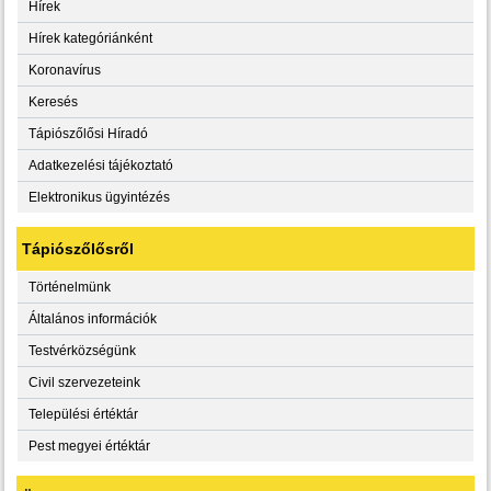
Hírek
Hírek kategóriánként
Koronavírus
Keresés
Tápiószőlősi Híradó
Adatkezelési tájékoztató
Elektronikus ügyintézés
Tápiószőlősről
Történelmünk
Általános információk
Testvérközségünk
Civil szervezeteink
Települési értéktár
Pest megyei értéktár