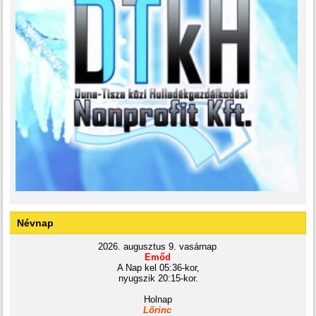
Névnap
2026. augusztus 9. vasárnap
Emőd
A Nap kel 05:36-kor,
nyugszik 20:15-kor.
Holnap
Lőrinc