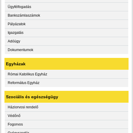
Ügyfélfogadás
Bankszámlaszámok
Pályázatok
Igazgatás
Adóügy
Dokumentumok
Egyházak
Római Katolikus Egyház
Református Egyház
Szociális és egészségügy
Háziorvosi rendelő
Védőnő
Fogorvos
Gyógyszertár