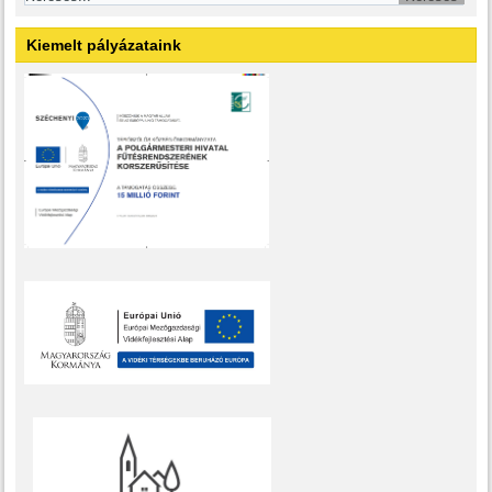
Kiemelt pályázataink