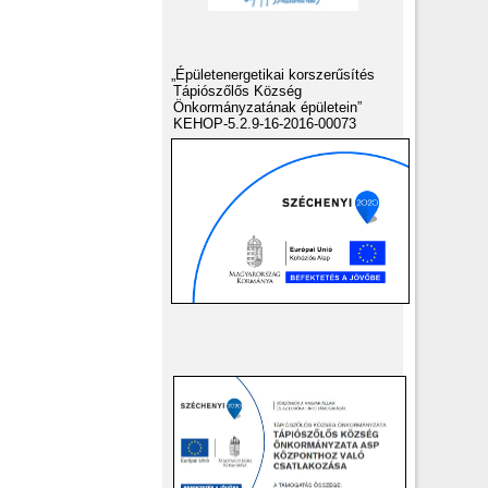
„Épületenergetikai korszerűsítés
Tápiószőlős Község
Önkormányzatának épületein”
KEHOP-5.2.9-16-2016-00073