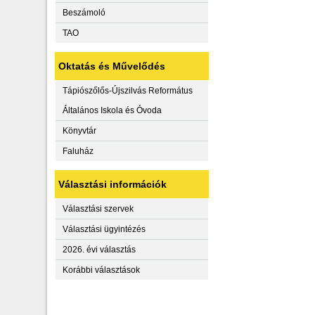
Beszámoló
TAO
Oktatás és Művelődés
Tápiószőlős-Újszilvás Református
Általános Iskola és Óvoda
Könyvtár
Faluház
Választási információk
Választási szervek
Választási ügyintézés
2026. évi választás
Korábbi választások