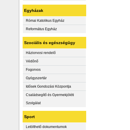
Egyházak
Római Katolikus Egyház
Református Egyház
Szociális és egészségügy
Háziorvosi rendelő
Védőnő
Fogorvos
Gyógyszertár
Idősek Gondozási Központja
Családsegítő és Gyermekjóléti
Szolgálat
Sport
Letölthető dokumentumok