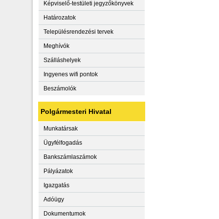
Képviselő-testületi jegyzőkönyvek
Határozatok
Településrendezési tervek
Meghívók
Szálláshelyek
Ingyenes wifi pontok
Beszámolók
Polgármesteri Hivatal
Munkatársak
Ügyfélfogadás
Bankszámlaszámok
Pályázatok
Igazgatás
Adóügy
Dokumentumok