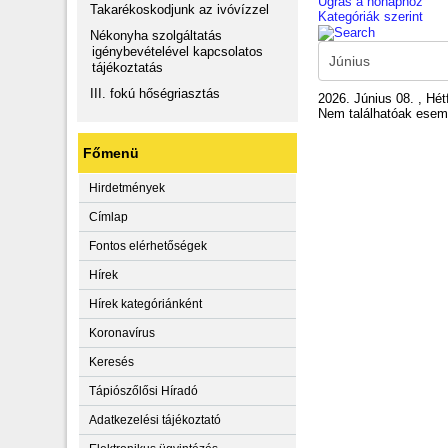
Ugrás a hónaphoz
Takarékoskodjunk az ivóvízzel
Kategóriák szerint
Nékonyha szolgáltatás
igénybevételével kapcsolatos
tájékoztatás
III. fokú hőségriasztás
2026. Június 08. , Hét
Nem találhatóak ese
Főmenü
Hirdetmények
Címlap
Fontos elérhetőségek
Hírek
Hírek kategóriánként
Koronavírus
Keresés
Tápiószőlősi Híradó
Adatkezelési tájékoztató