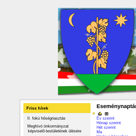
Eseménynaptá
Friss hírek
II. fokú hőségriasztás
Év szerint
Hónap szerint
Meghívó önkormányzat
Hét szerint
képviselő-testületének ülésére
Ma