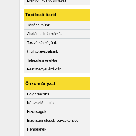
Elektronikus ügyintézés
Tápiószőlősről
Történelmünk
Általános információk
Testvérközségünk
Civil szervezeteink
Települési értéktár
Pest megyei értéktár
Önkormányzat
Polgármester
Képviselő-testület
Bizottságok
Bizottsági ülések jegyzőkönyvei
Rendeletek