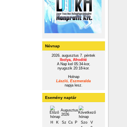
Névnap
2026. augusztus 7. péntek
Ibolya, Afrodité
A Nap kel 05:34-kor,
nyugszik 20:18-kor.
Holnap
László, Eszmeralda
napja lesz.
Esemény naptár
Augusztus
2026
H
K
Sz
Cs
P
Szo
V