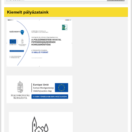
Kiemelt pályázataink