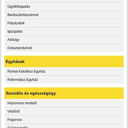
Ügyfélfogadás
Bankszámlaszámok
Pályázatok
Igazgatás
Adóügy
Dokumentumok
Egyházak
Római Katolikus Egyház
Református Egyház
Szociális és egészségügy
Háziorvosi rendelő
Védőnő
Fogorvos
Gyógyszertár