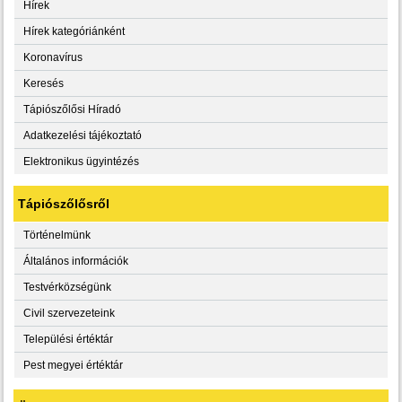
Hírek
Hírek kategóriánként
Koronavírus
Keresés
Tápiószőlősi Híradó
Adatkezelési tájékoztató
Elektronikus ügyintézés
Tápiószőlősről
Történelmünk
Általános információk
Testvérközségünk
Civil szervezeteink
Települési értéktár
Pest megyei értéktár