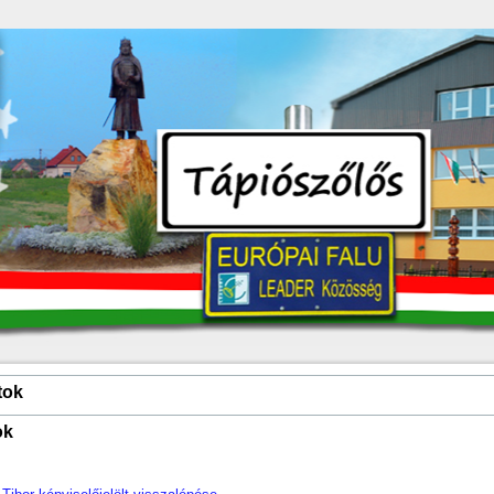
tok
ok