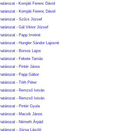
határozat - Komjáti Ferenc Dávid
határozat - Komjáti Ferenc Dávid
határozat - Szűcs József
határozat - Gál Viktor József
határozat - Papp Imréné
határozat - Hungler Sándor Lajosné
határozat - Borsos Lajos
határozat - Fekete Tamás
határozat - Pintér János
határozat - Papp Gábor
határozat - Tóth Péter
határozat - Remzső István
határozat - Remzső István
határozat - Pintér Gyula
határozat - Macsik János
határozat - Németh Árpád
határozat - Józsa László