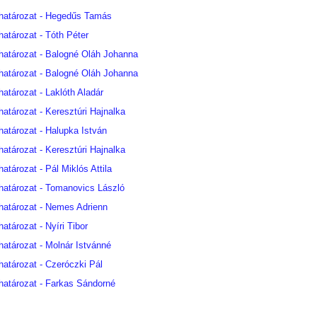
 határozat - Hegedűs Tamás
határozat - Tóth Péter
határozat - Balogné Oláh Johanna
határozat - Balogné Oláh Johanna
atározat - Laklóth Aladár
határozat - Keresztúri Hajnalka
határozat - Halupka István
határozat - Keresztúri Hajnalka
atározat - Pál Miklós Attila
határozat - Tomanovics László
határozat - Nemes Adrienn
atározat - Nyíri Tibor
határozat - Molnár Istvánné
határozat - Czeróczki Pál
határozat - Farkas Sándorné