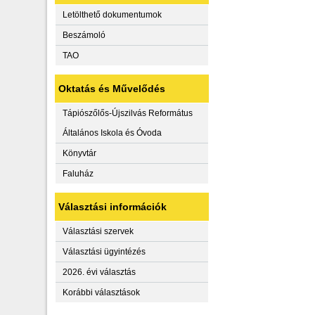
Letölthető dokumentumok
Beszámoló
TAO
Oktatás és Művelődés
Tápiószőlős-Újszilvás Református
Általános Iskola és Óvoda
Könyvtár
Faluház
Választási információk
Választási szervek
Választási ügyintézés
2026. évi választás
Korábbi választások