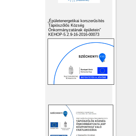
„Épületenergetikai korszerűsítés
Tápiószőlős Község
Önkormányzatának épületein”
KEHOP-5.2.9-16-2016-00073