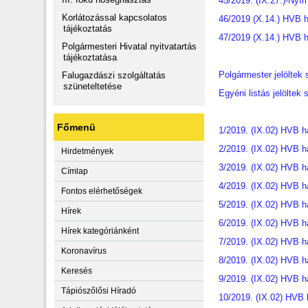
45/2019. (IX.27.)-Nyíri
Korlátozással kapcsolatos
46/2019 (X.14.) HVB h
tájékoztatás
47/2019 (X.14.) HVB h
Polgármesteri Hivatal nyitvatartás
tájékoztatása
Polgármester jelöltek
Falugazdászi szolgáltatás
szüneteltetése
Egyéni listás jelöltek
Főmenü
1/2019. (IX.02) HVB h
2/2019. (IX.02) HVB h
Hirdetmények
3/2019. (IX.02) HVB h
Címlap
4/2019. (IX.02) HVB ha
Fontos elérhetőségek
5/2019. (IX.02) HVB h
Hírek
6/2019. (IX.02) HVB h
Hírek kategóriánként
7/2019. (IX.02) HVB h
Koronavírus
8/2019. (IX.02) HVB h
Keresés
9/2019. (IX.02) HVB h
Tápiószőlősi Híradó
10/2019. (IX.02) HVB 