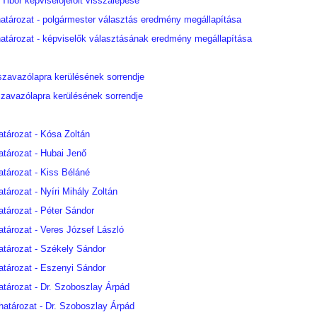
 Tibor képviselőjelölt visszalépése
atározat - polgármester választás eredmény megállapítása
atározat - képviselők választásának eredmény megállapítása
 szavazólapra kerülésének sorrendje
 szavazólapra kerülésének sorrendje
atározat - Kósa Zoltán
atározat - Hubai Jenő
atározat - Kiss Béláné
tározat - Nyíri Mihály Zoltán
atározat - Péter Sándor
atározat - Veres József László
atározat - Székely Sándor
atározat - Eszenyi Sándor
atározat - Dr. Szoboszlay Árpád
határozat - Dr. Szoboszlay Árpád