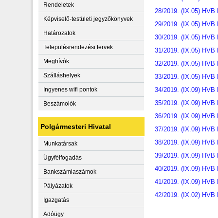
Rendeletek
28/2019. (IX.05) HVB
Képviselő-testületi jegyzőkönyvek
29/2019. (IX.05) HVB 
Határozatok
30/2019. (IX.05) HVB 
Településrendezési tervek
31/2019. (IX.05) HVB 
Meghívók
32/2019. (IX.05) HVB h
Szálláshelyek
33/2019. (IX.05) HVB 
Ingyenes wifi pontok
34/2019. (IX.09) HVB 
35/2019. (IX.09) HVB 
Beszámolók
36/2019. (IX.09) HVB h
Polgármesteri Hivatal
37/2019. (IX.09) HVB 
38/2019. (IX.09) HVB 
Munkatársak
39/2019. (IX.09) HVB h
Ügyfélfogadás
40/2019. (IX.09) HVB 
Bankszámlaszámok
41/2019. (IX.09) HVB 
Pályázatok
42/2019. (IX.02) HVB 
Igazgatás
Adóügy