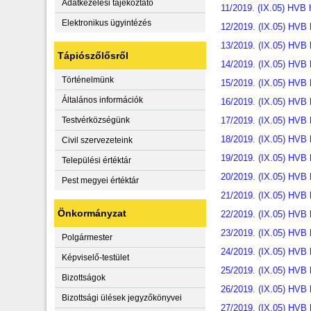
Adatkezelési tájékoztató
11/2019. (IX.05) HVB 
Elektronikus ügyintézés
12/2019. (IX.05) HVB 
13/2019. (IX.05) HVB 
Tápiószőlősről
14/2019. (IX.05) HVB 
Történelmünk
15/2019. (IX.05) HVB 
Általános információk
16/2019. (IX.05) HVB 
Testvérközségünk
17/2019. (IX.05) HVB 
18/2019. (IX.05) HVB 
Civil szervezeteink
19/2019. (IX.05) HVB 
Települési értéktár
20/2019. (IX.05) HVB 
Pest megyei értéktár
21/2019. (IX.05) HVB 
Önkormányzat
22/2019. (IX.05) HVB 
23/2019. (IX.05) HVB 
Polgármester
24/2019. (IX.05) HVB 
Képviselő-testület
25/2019. (IX.05) HVB 
Bizottságok
26/2019. (IX.05) HVB 
Bizottsági ülések jegyzőkönyvei
27/2019. (IX.05) HVB 