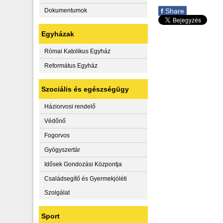
Dokumentumok
f
Share
Egyházak
Római Katolikus Egyház
Református Egyház
Szociális és egészségügy
Háziorvosi rendelő
Védőnő
Fogorvos
Gyógyszertár
Idősek Gondozási Központja
Családsegítő és Gyermekjóléti
Szolgálat
Sport