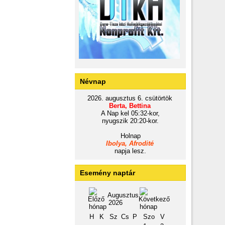
Névnap
2026. augusztus 6. csütörtök
Berta, Bettina
A Nap kel 05:32-kor,
nyugszik 20:20-kor.
Holnap
Ibolya, Afrodité
napja lesz.
Esemény naptár
Augusztus
2026
H
K
Sz
Cs
P
Szo
V