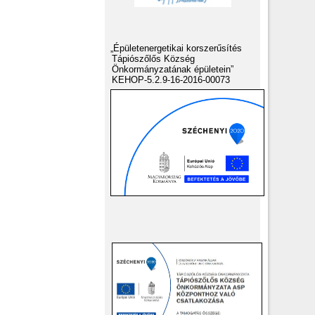
„Épületenergetikai korszerűsítés
Tápiószőlős Község
Önkormányzatának épületein”
KEHOP-5.2.9-16-2016-00073