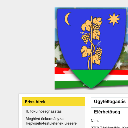
Ügyfélfogadás
Friss hírek
II. fokú hőségriasztás
Elérhetőség
Meghívó önkormányzat
Cím:
képviselő-testületének ülésére