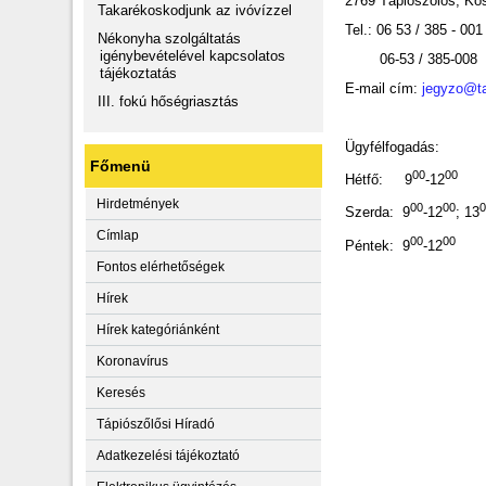
2769 Tápiószőlős, Kos
Takarékoskodjunk az ivóvízzel
Tel.: 06 53 / 385 - 001
Nékonyha szolgáltatás
igénybevételével kapcsolatos
06-53 / 385-008
tájékoztatás
E-mail cím:
jegyzo@ta
III. fokú hőségriasztás
Ügyfélfogadás:
Főmenü
00
00
Hétfő: 9
-12
Hirdetmények
00
00
Szerda: 9
-12
; 13
Címlap
00
00
Péntek: 9
-12
Fontos elérhetőségek
Hírek
Hírek kategóriánként
Koronavírus
Keresés
Tápiószőlősi Híradó
Adatkezelési tájékoztató