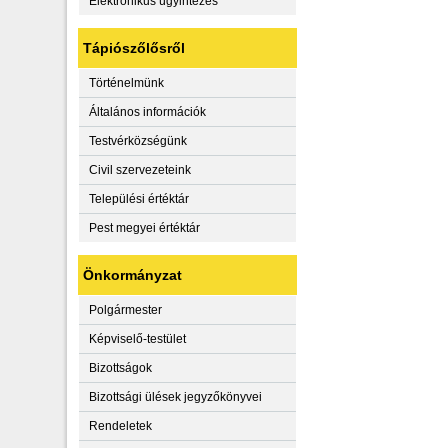
Elektronikus ügyintézés
Tápiószőlősről
Történelmünk
Általános információk
Testvérközségünk
Civil szervezeteink
Települési értéktár
Pest megyei értéktár
Önkormányzat
Polgármester
Képviselő-testület
Bizottságok
Bizottsági ülések jegyzőkönyvei
Rendeletek