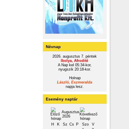
Névnap
2026. augusztus 7. péntek
Ibolya, Afrodité
A Nap kel 05:34-kor,
nyugszik 20:18-kor.
Holnap
László, Eszmeralda
napja lesz.
Esemény naptár
Augusztus
2026
H
K
Sz
Cs
P
Szo
V