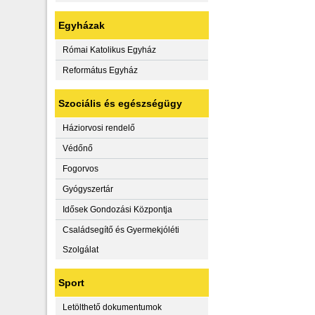
Egyházak
Római Katolikus Egyház
Református Egyház
Szociális és egészségügy
Háziorvosi rendelő
Védőnő
Fogorvos
Gyógyszertár
Idősek Gondozási Központja
Családsegítő és Gyermekjóléti
Szolgálat
Sport
Letölthető dokumentumok