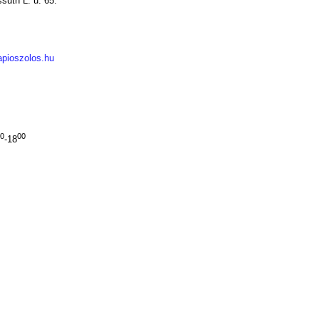
suth L. u. 65.
pioszolos.hu
00
00
-18