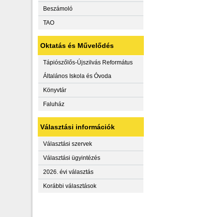
Beszámoló
TAO
Oktatás és Művelődés
Tápiószőlős-Újszilvás Református
Általános Iskola és Óvoda
Könyvtár
Faluház
Választási információk
Választási szervek
Választási ügyintézés
2026. évi választás
Korábbi választások