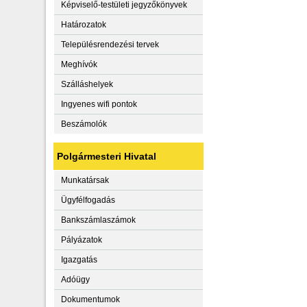
Képviselő-testületi jegyzőkönyvek
Határozatok
Településrendezési tervek
Meghívók
Szálláshelyek
Ingyenes wifi pontok
Beszámolók
Polgármesteri Hivatal
Munkatársak
Ügyfélfogadás
Bankszámlaszámok
Pályázatok
Igazgatás
Adóügy
Dokumentumok