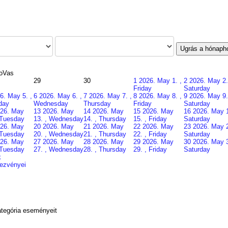
Ugrás a hónaph
o
Vas
29
30
1
2026. May 1. ,
2
2026. May 2.
Friday
Saturday
6. May 5. ,
6
2026. May 6. ,
7
2026. May 7. ,
8
2026. May 8. ,
9
2026. May 9.
day
Wednesday
Thursday
Friday
Saturday
26. May
13
2026. May
14
2026. May
15
2026. May
16
2026. May 1
 Tuesday
13. , Wednesday
14. , Thursday
15. , Friday
Saturday
26. May
20
2026. May
21
2026. May
22
2026. May
23
2026. May 2
 Tuesday
20. , Wednesday
21. , Thursday
22. , Friday
Saturday
26. May
27
2026. May
28
2026. May
29
2026. May
30
2026. May 3
 Tuesday
27. , Wednesday
28. , Thursday
29. , Friday
Saturday
k
dezvényei
tegória eseményeit