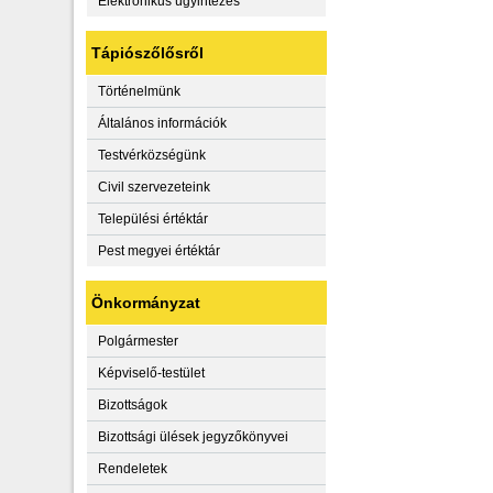
Elektronikus ügyintézés
Tápiószőlősről
Történelmünk
Általános információk
Testvérközségünk
Civil szervezeteink
Települési értéktár
Pest megyei értéktár
Önkormányzat
Polgármester
Képviselő-testület
Bizottságok
Bizottsági ülések jegyzőkönyvei
Rendeletek