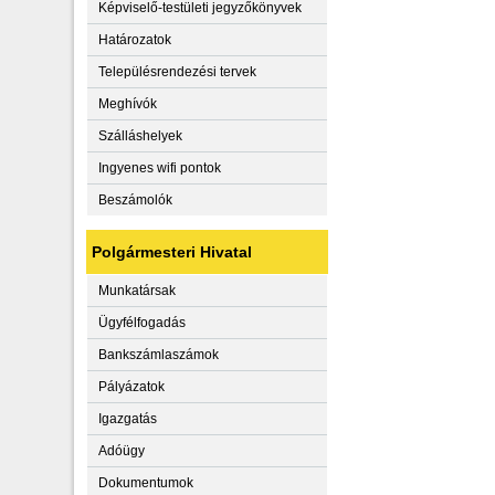
Képviselő-testületi jegyzőkönyvek
Határozatok
Településrendezési tervek
Meghívók
Szálláshelyek
Ingyenes wifi pontok
Beszámolók
Polgármesteri Hivatal
Munkatársak
Ügyfélfogadás
Bankszámlaszámok
Pályázatok
Igazgatás
Adóügy
Dokumentumok