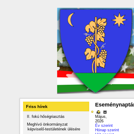
Eseménynaptá
Friss hírek
II. fokú hőségriasztás
Május,
2026
Meghívó önkormányzat
Év szerint
képviselő-testületének ülésére
Hónap szerint