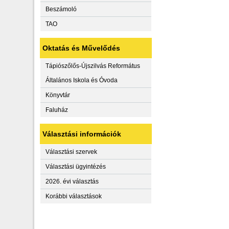
Beszámoló
TAO
Oktatás és Művelődés
Tápiószőlős-Újszilvás Református
Általános Iskola és Óvoda
Könyvtár
Faluház
Választási információk
Választási szervek
Választási ügyintézés
2026. évi választás
Korábbi választások