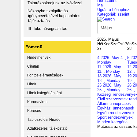
Hét szerint
Takarékoskodjunk az ivóvízzel
Ma
Ugrás a hónaphoz
Nékonyha szolgáltatás
Kategóriák szerint
igénybevételével kapcsolatos
tájékoztatás
III. fokú hőségriasztás
2026. Május
Hét
Ked
Sze
Csü
Pén
Sz
Főmenü
27
28
4
2026. May 4. ,
5
202
Hirdetmények
Monday
Tues
Címlap
11
2026. May
12
20
11. , Monday
12. ,
Fontos elérhetőségek
18
2026. May
19
20
18. , Monday
19. ,
Hírek
25
2026. May
26
20
25. , Monday
26. ,
Hírek kategóriánként
Községi rendezvénye
Civil szervezetek ren
Koronavírus
Állami ünnepnapok
Egyházi ünnepnapok
Keresés
Egyéb rendezvények
Sport rendezvények
Tápiószőlősi Híradó
Minden kategória ...
Mutassa az összes ka
Adatkezelési tájékoztató