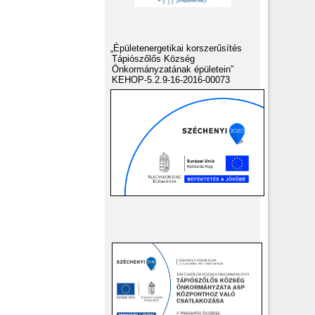
„Épületenergetikai korszerűsítés
Tápiószőlős Község
Önkormányzatának épületein”
KEHOP-5.2.9-16-2016-00073