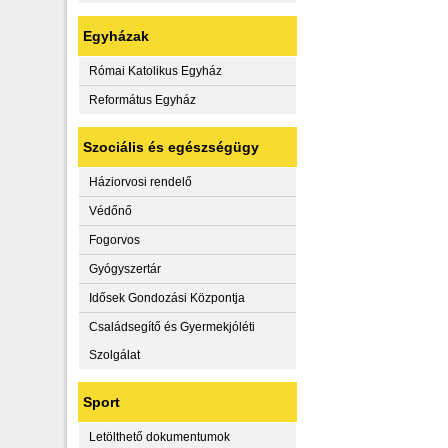
Egyházak
Római Katolikus Egyház
Református Egyház
Szociális és egészségügy
Háziorvosi rendelő
Védőnő
Fogorvos
Gyógyszertár
Idősek Gondozási Központja
Családsegítő és Gyermekjóléti
Szolgálat
Sport
Letölthető dokumentumok