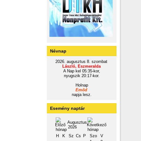
Névnap
2026. augusztus 8. szombat
László, Eszmeralda
A Nap kel 05:35-kor,
nyugszik 20:17-kor.
Holnap
Emőd
napja lesz.
Esemény naptár
Augusztus
2026
H
K
Sz
Cs
P
Szo
V