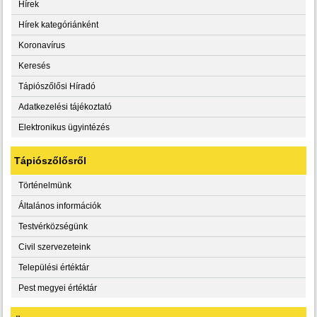
Hírek
Hírek kategóriánként
Koronavírus
Keresés
Tápiószőlősi Híradó
Adatkezelési tájékoztató
Elektronikus ügyintézés
Tápiószőlősről
Történelmünk
Általános információk
Testvérközségünk
Civil szervezeteink
Települési értéktár
Pest megyei értéktár