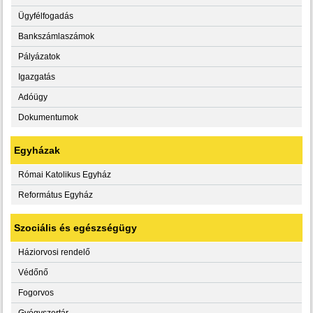
Ügyfélfogadás
Bankszámlaszámok
Pályázatok
Igazgatás
Adóügy
Dokumentumok
Egyházak
Római Katolikus Egyház
Református Egyház
Szociális és egészségügy
Háziorvosi rendelő
Védőnő
Fogorvos
Gyógyszertár