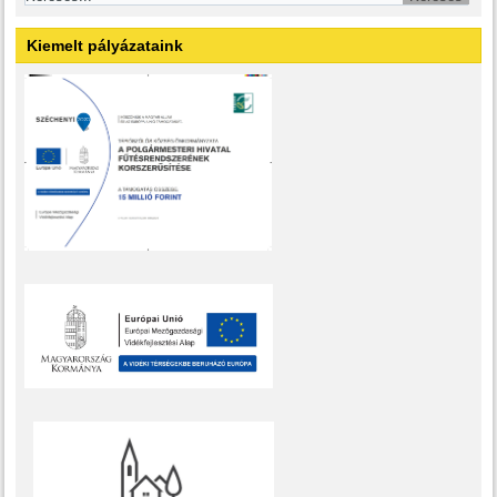
Kiemelt pályázataink