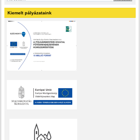
Kiemelt pályázataink