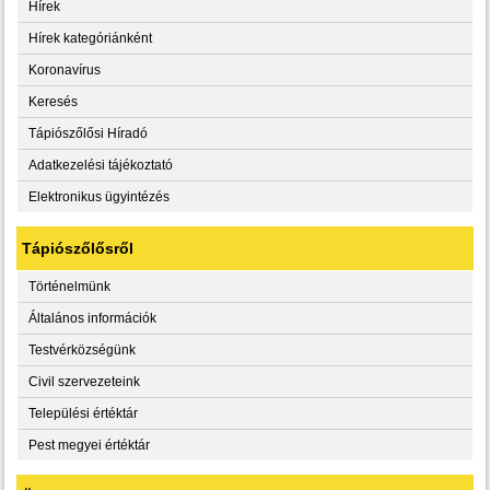
Hírek
Hírek kategóriánként
Koronavírus
Keresés
Tápiószőlősi Híradó
Adatkezelési tájékoztató
Elektronikus ügyintézés
Tápiószőlősről
Történelmünk
Általános információk
Testvérközségünk
Civil szervezeteink
Települési értéktár
Pest megyei értéktár