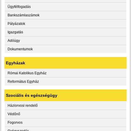
Ügyfélfogadás
Bankszámlaszámok
Pályázatok
Igazgatás
Adóügy
Dokumentumok
Egyházak
Római Katolikus Egyház
Református Egyház
Szociális és egészségügy
Háziorvosi rendelő
Védőnő
Fogorvos
Gyógyszertár