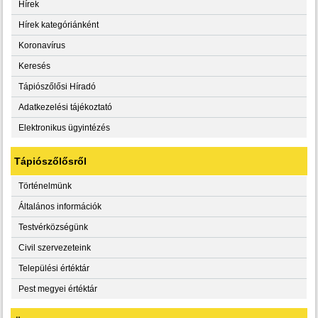
Hírek
Hírek kategóriánként
Koronavírus
Keresés
Tápiószőlősi Híradó
Adatkezelési tájékoztató
Elektronikus ügyintézés
Tápiószőlősről
Történelmünk
Általános információk
Testvérközségünk
Civil szervezeteink
Települési értéktár
Pest megyei értéktár