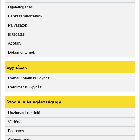
Ügyfélfogadás
Bankszámlaszámok
Pályázatok
Igazgatás
Adóügy
Dokumentumok
Egyházak
Római Katolikus Egyház
Református Egyház
Szociális és egészségügy
Háziorvosi rendelő
Védőnő
Fogorvos
Gyógyszertár