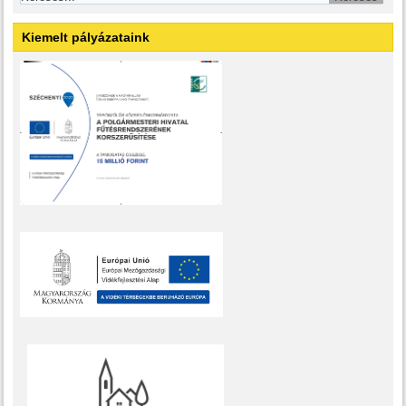
Kiemelt pályázataink