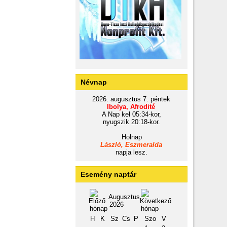
Névnap
2026. augusztus 7. péntek
Ibolya, Afrodité
A Nap kel 05:34-kor,
nyugszik 20:18-kor.
Holnap
László, Eszmeralda
napja lesz.
Esemény naptár
Augusztus
2026
H
K
Sz
Cs
P
Szo
V