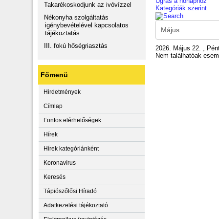
Ugrás a hónaphoz
Takarékoskodjunk az ivóvízzel
Kategóriák szerint
Nékonyha szolgáltatás
igénybevételével kapcsolatos
tájékoztatás
III. fokú hőségriasztás
2026. Május 22. , Pén
Nem találhatóak ese
Főmenü
Hirdetmények
Címlap
Fontos elérhetőségek
Hírek
Hírek kategóriánként
Koronavírus
Keresés
Tápiószőlősi Híradó
Adatkezelési tájékoztató