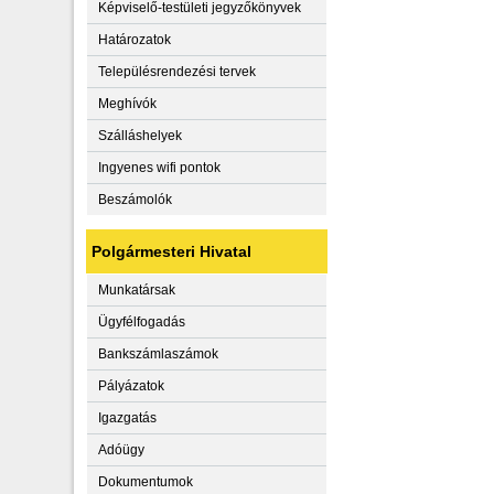
Képviselő-testületi jegyzőkönyvek
Határozatok
Településrendezési tervek
Meghívók
Szálláshelyek
Ingyenes wifi pontok
Beszámolók
Polgármesteri Hivatal
Munkatársak
Ügyfélfogadás
Bankszámlaszámok
Pályázatok
Igazgatás
Adóügy
Dokumentumok