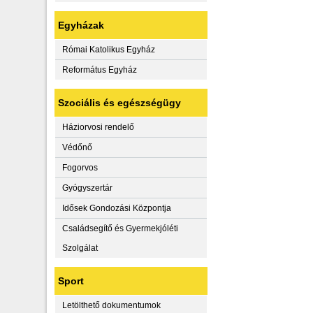
Egyházak
Római Katolikus Egyház
Református Egyház
Szociális és egészségügy
Háziorvosi rendelő
Védőnő
Fogorvos
Gyógyszertár
Idősek Gondozási Központja
Családsegítő és Gyermekjóléti
Szolgálat
Sport
Letölthető dokumentumok