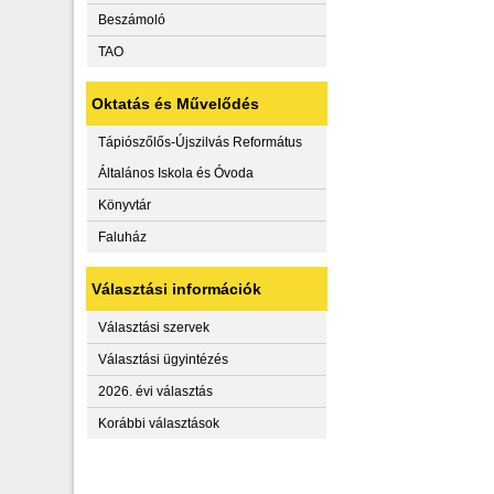
Beszámoló
TAO
Oktatás és Művelődés
Tápiószőlős-Újszilvás Református
Általános Iskola és Óvoda
Könyvtár
Faluház
Választási információk
Választási szervek
Választási ügyintézés
2026. évi választás
Korábbi választások