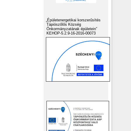
„Épületenergetikai korszerűsítés
Tápiószőlős Község
Önkormányzatának épületein”
KEHOP-5.2.9-16-2016-00073