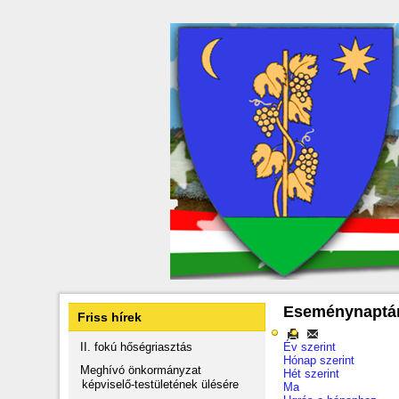
Eseménynaptá
Friss hírek
II. fokú hőségriasztás
Év szerint
Hónap szerint
Meghívó önkormányzat
Hét szerint
képviselő-testületének ülésére
Ma