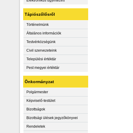
Elektronikus ügyintézés
Tápiószőlősről
Történelmünk
Általános információk
Testvérközségünk
Civil szervezeteink
Települési értéktár
Pest megyei értéktár
Önkormányzat
Polgármester
Képviselő-testület
Bizottságok
Bizottsági ülések jegyzőkönyvei
Rendeletek