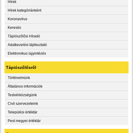
Hírek
Hírek kategóriánként
Koronavírus
Keresés
Tápiószőlősi Híradó
Adatkezelési tájékoztató
Elektronikus ügyintézés
Tápiószőlősről
Történelmünk
Általános információk
Testvérközségünk
Civil szervezeteink
Települési értéktár
Pest megyei értéktár