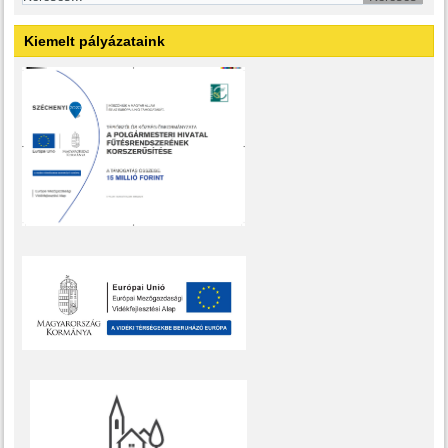
Kiemelt pályázataink