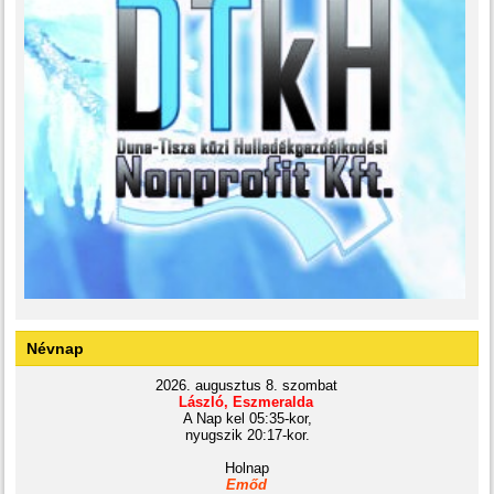
Névnap
2026. augusztus 8. szombat
László, Eszmeralda
A Nap kel 05:35-kor,
nyugszik 20:17-kor.
Holnap
Emőd