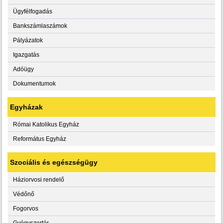
Ügyfélfogadás
Bankszámlaszámok
Pályázatok
Igazgatás
Adóügy
Dokumentumok
Egyházak
Római Katolikus Egyház
Református Egyház
Szociális és egészségügy
Háziorvosi rendelő
Védőnő
Fogorvos
Gyógyszertár