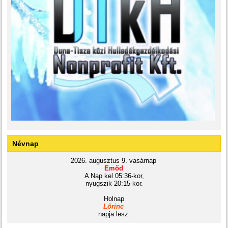
Névnap
2026. augusztus 9. vasárnap
Emőd
A Nap kel 05:36-kor,
nyugszik 20:15-kor.
Holnap
Lőrinc
napja lesz.