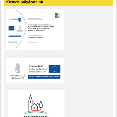
Kiemelt pályázataink