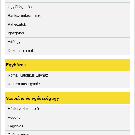
Ügyfélfogadás
Bankszámlaszámok
Pályázatok
Igazgatás
Adóügy
Dokumentumok
Egyházak
Római Katolikus Egyház
Református Egyház
Szociális és egészségügy
Háziorvosi rendelő
Védőnő
Fogorvos
Gyógyszertár