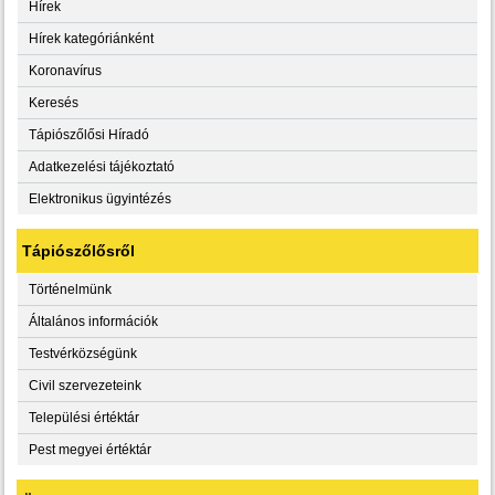
Hírek
Hírek kategóriánként
Koronavírus
Keresés
Tápiószőlősi Híradó
Adatkezelési tájékoztató
Elektronikus ügyintézés
Tápiószőlősről
Történelmünk
Általános információk
Testvérközségünk
Civil szervezeteink
Települési értéktár
Pest megyei értéktár