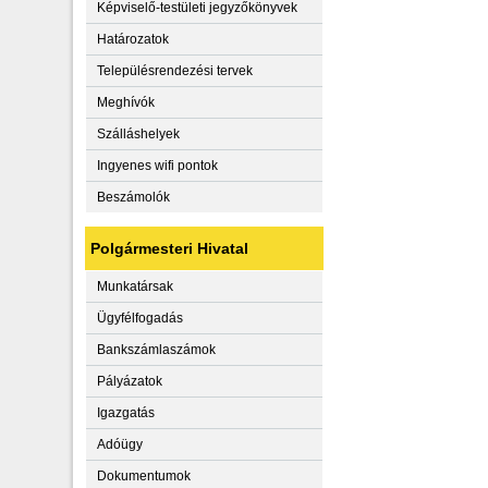
Képviselő-testületi jegyzőkönyvek
Határozatok
Településrendezési tervek
Meghívók
Szálláshelyek
Ingyenes wifi pontok
Beszámolók
Polgármesteri Hivatal
Munkatársak
Ügyfélfogadás
Bankszámlaszámok
Pályázatok
Igazgatás
Adóügy
Dokumentumok