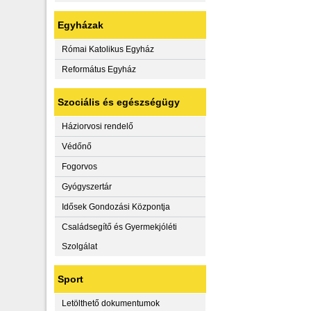
Egyházak
Római Katolikus Egyház
Református Egyház
Szociális és egészségügy
Háziorvosi rendelő
Védőnő
Fogorvos
Gyógyszertár
Idősek Gondozási Központja
Családsegítő és Gyermekjóléti
Szolgálat
Sport
Letölthető dokumentumok