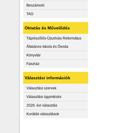
Beszámoló
TAO
Oktatás és Művelődés
Tápiószőlős-Újszilvás Református
Általános Iskola és Óvoda
Könyvtár
Faluház
Választási információk
Választási szervek
Választási ügyintézés
2026. évi választás
Korábbi választások