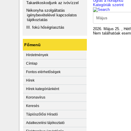
Ugrás a hónaphoz
Takarékoskodjunk az ivóvízzel
Kategóriák szerint
Nékonyha szolgáltatás
igénybevételével kapcsolatos
tájékoztatás
III. fokú hőségriasztás
2026. Május 25. , Hét
Nem találhatóak ese
Főmenü
Hirdetmények
Címlap
Fontos elérhetőségek
Hírek
Hírek kategóriánként
Koronavírus
Keresés
Tápiószőlősi Híradó
Adatkezelési tájékoztató