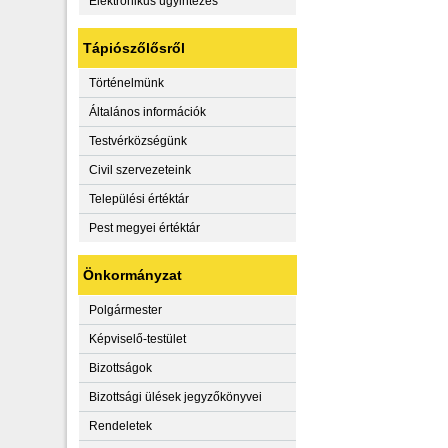
Elektronikus ügyintézés
Tápiószőlősről
Történelmünk
Általános információk
Testvérközségünk
Civil szervezeteink
Települési értéktár
Pest megyei értéktár
Önkormányzat
Polgármester
Képviselő-testület
Bizottságok
Bizottsági ülések jegyzőkönyvei
Rendeletek