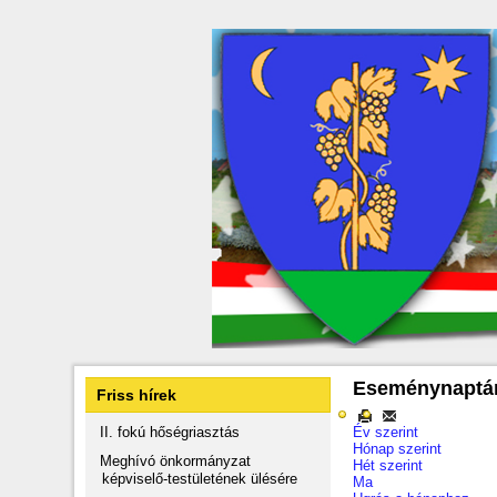
Eseménynaptá
Friss hírek
II. fokú hőségriasztás
Év szerint
Hónap szerint
Meghívó önkormányzat
Hét szerint
képviselő-testületének ülésére
Ma