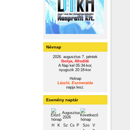
Névnap
2026. augusztus 7. péntek
Ibolya, Afrodité
A Nap kel 05:34-kor,
nyugszik 20:18-kor.
Holnap
László, Eszmeralda
napja lesz.
Esemény naptár
Augusztus
2026
H
K
Sz
Cs
P
Szo
V