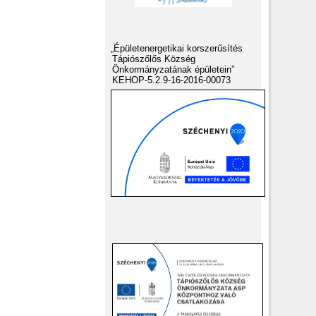
„Épületenergetikai korszerűsítés
Tápiószőlős Község
Önkormányzatának épületein”
KEHOP-5.2.9-16-2016-00073