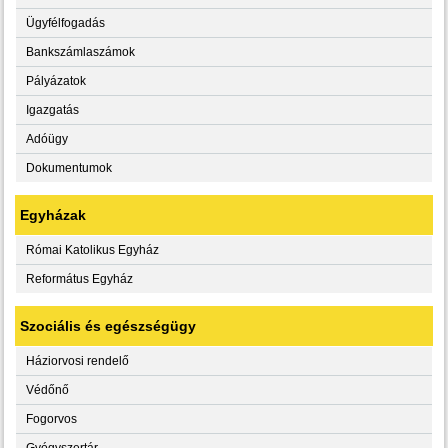
Ügyfélfogadás
Bankszámlaszámok
Pályázatok
Igazgatás
Adóügy
Dokumentumok
Egyházak
Római Katolikus Egyház
Református Egyház
Szociális és egészségügy
Háziorvosi rendelő
Védőnő
Fogorvos
Gyógyszertár