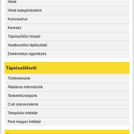
Hírek
Hírek kategóriánként
Koronavírus
Keresés
Tápiószőlősi Híradó
Adatkezelési tájékoztató
Elektronikus ügyintézés
Tápiószőlősről
Történelmünk
Általános információk
Testvérközségünk
Civil szervezeteink
Települési értéktár
Pest megyei értéktár