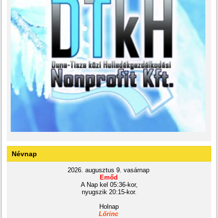
Névnap
2026. augusztus 9. vasárnap
Emőd
A Nap kel 05:36-kor,
nyugszik 20:15-kor.
Holnap
Lőrinc