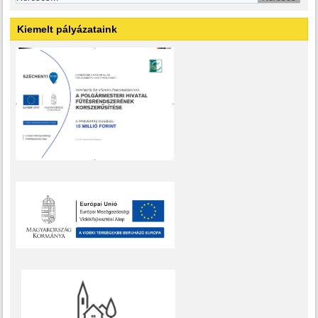
Kiemelt pályázataink