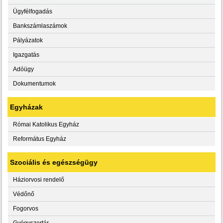
Ügyfélfogadás
Bankszámlaszámok
Pályázatok
Igazgatás
Adóügy
Dokumentumok
Egyházak
Római Katolikus Egyház
Református Egyház
Szociális és egészségügy
Háziorvosi rendelő
Védőnő
Fogorvos
Gyógyszertár