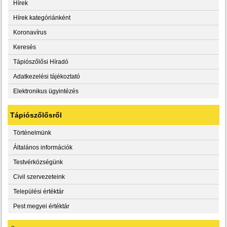
Hírek
Hírek kategóriánként
Koronavírus
Keresés
Tápiószőlősi Híradó
Adatkezelési tájékoztató
Elektronikus ügyintézés
Tápiószőlősről
Történelmünk
Általános információk
Testvérközségünk
Civil szervezeteink
Települési értéktár
Pest megyei értéktár