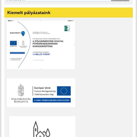
Kiemelt pályázataink