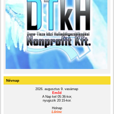
Névnap
2026. augusztus 9. vasárnap
Emőd
A Nap kel 05:36-kor,
nyugszik 20:15-kor.
Holnap
Lőrinc