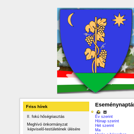
Eseménynaptá
Friss hírek
II. fokú hőségriasztás
Év szerint
Hónap szerint
Meghívó önkormányzat
Hét szerint
képviselő-testületének ülésére
Ma