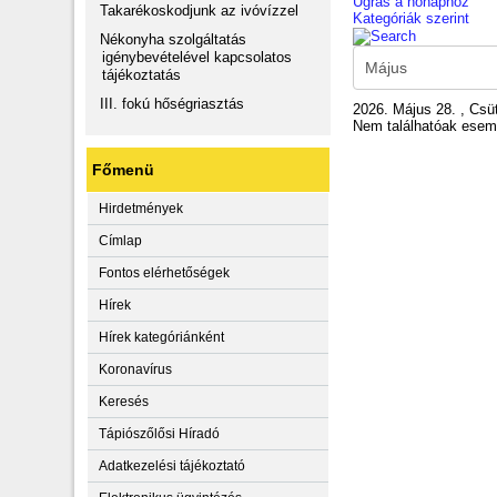
Ugrás a hónaphoz
Takarékoskodjunk az ivóvízzel
Kategóriák szerint
Nékonyha szolgáltatás
igénybevételével kapcsolatos
tájékoztatás
III. fokú hőségriasztás
2026. Május 28. , Csü
Nem találhatóak ese
Főmenü
Hirdetmények
Címlap
Fontos elérhetőségek
Hírek
Hírek kategóriánként
Koronavírus
Keresés
Tápiószőlősi Híradó
Adatkezelési tájékoztató