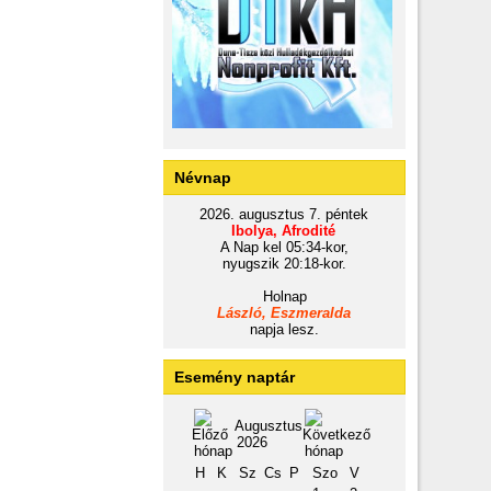
Névnap
2026. augusztus 7. péntek
Ibolya, Afrodité
A Nap kel 05:34-kor,
nyugszik 20:18-kor.
Holnap
László, Eszmeralda
napja lesz.
Esemény naptár
Augusztus
2026
H
K
Sz
Cs
P
Szo
V