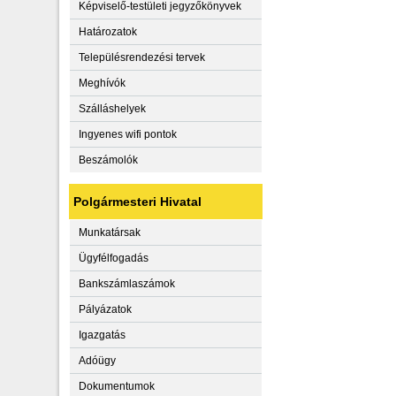
Képviselő-testületi jegyzőkönyvek
Határozatok
Településrendezési tervek
Meghívók
Szálláshelyek
Ingyenes wifi pontok
Beszámolók
Polgármesteri Hivatal
Munkatársak
Ügyfélfogadás
Bankszámlaszámok
Pályázatok
Igazgatás
Adóügy
Dokumentumok