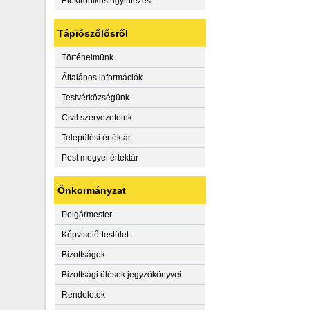
Elektronikus ügyintézés
Tápiószőlősről
Történelmünk
Általános információk
Testvérközségünk
Civil szervezeteink
Települési értéktár
Pest megyei értéktár
Önkormányzat
Polgármester
Képviselő-testület
Bizottságok
Bizottsági ülések jegyzőkönyvei
Rendeletek