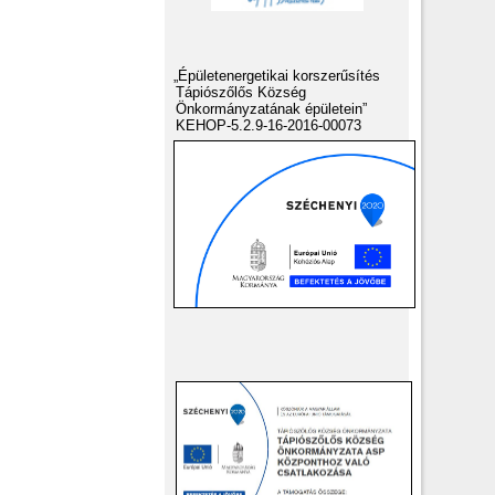
„Épületenergetikai korszerűsítés
Tápiószőlős Község
Önkormányzatának épületein”
KEHOP-5.2.9-16-2016-00073