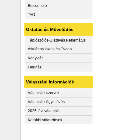
Beszámoló
TAO
Oktatás és Művelődés
Tápiószőlős-Újszilvás Református
Általános Iskola és Óvoda
Könyvtár
Faluház
Választási információk
Választási szervek
Választási ügyintézés
2026. évi választás
Korábbi választások