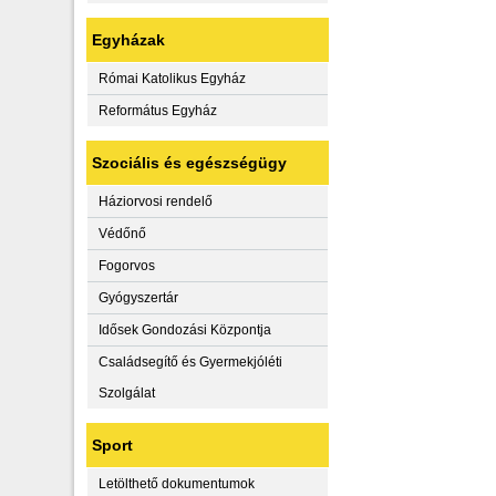
Egyházak
Római Katolikus Egyház
Református Egyház
Szociális és egészségügy
Háziorvosi rendelő
Védőnő
Fogorvos
Gyógyszertár
Idősek Gondozási Központja
Családsegítő és Gyermekjóléti
Szolgálat
Sport
Letölthető dokumentumok