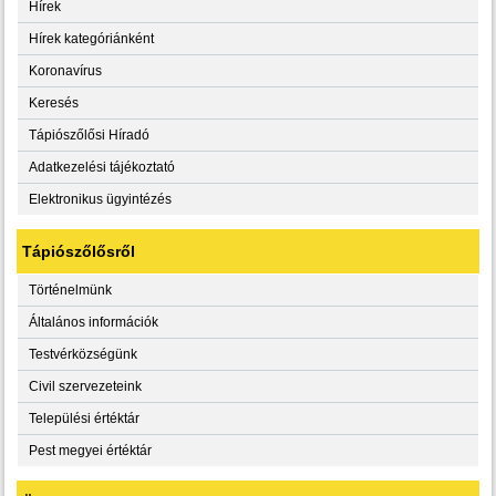
Hírek
Hírek kategóriánként
Koronavírus
Keresés
Tápiószőlősi Híradó
Adatkezelési tájékoztató
Elektronikus ügyintézés
Tápiószőlősről
Történelmünk
Általános információk
Testvérközségünk
Civil szervezeteink
Települési értéktár
Pest megyei értéktár