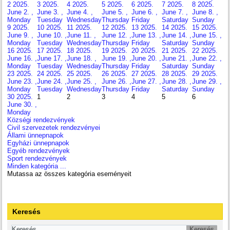
2
2025.
3
2025.
4
2025.
5
2025.
6
2025.
7
2025.
8
2025.
June 2. ,
June 3. ,
June 4. ,
June 5. ,
June 6. ,
June 7. ,
June 8. ,
Monday
Tuesday
Wednesday
Thursday
Friday
Saturday
Sunday
9
2025.
10
2025.
11
2025.
12
2025.
13
2025.
14
2025.
15
2025.
June 9. ,
June 10. ,
June 11. ,
June 12. ,
June 13. ,
June 14. ,
June 15. ,
Monday
Tuesday
Wednesday
Thursday
Friday
Saturday
Sunday
16
2025.
17
2025.
18
2025.
19
2025.
20
2025.
21
2025.
22
2025.
June 16. ,
June 17. ,
June 18. ,
June 19. ,
June 20. ,
June 21. ,
June 22. ,
Monday
Tuesday
Wednesday
Thursday
Friday
Saturday
Sunday
23
2025.
24
2025.
25
2025.
26
2025.
27
2025.
28
2025.
29
2025.
June 23. ,
June 24. ,
June 25. ,
June 26. ,
June 27. ,
June 28. ,
June 29. ,
Monday
Tuesday
Wednesday
Thursday
Friday
Saturday
Sunday
30
2025.
1
2
3
4
5
6
June 30. ,
Monday
Községi rendezvények
Civil szervezetek rendezvényei
Állami ünnepnapok
Egyházi ünnepnapok
Egyéb rendezvények
Sport rendezvények
Minden kategória ...
Mutassa az összes kategória eseményeit
Keresés