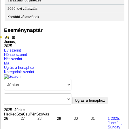
Választási ügyintézés
2026. évi választás
Korábbi választások
Eseménynaptár
Június,
2025
Év szerint
Hónap szerint
Hét szerint
Ma
Ugrás a hónaphoz
Kategóriák szerint
Ugrás a hónaphoz
2025. Június
Hét
Ked
Sze
Csü
Pén
Szo
Vas
26
27
28
29
30
31
1
2025.
June 1. ,
Sunday