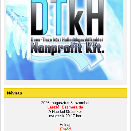
Névnap
2026. augusztus 8. szombat
László, Eszmeralda
A Nap kel 05:35-kor,
nyugszik 20:17-kor.
Holnap
Emőd