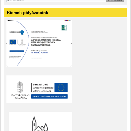
Kiemelt pályázataink