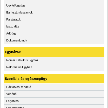
Ügyfélfogadás
Bankszámlaszámok
Pályázatok
Igazgatás
Adóügy
Dokumentumok
Egyházak
Római Katolikus Egyház
Református Egyház
Szociális és egészségügy
Háziorvosi rendelő
Védőnő
Fogorvos
Gyógyszertár