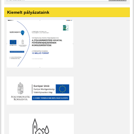
Kiemelt pályázataink