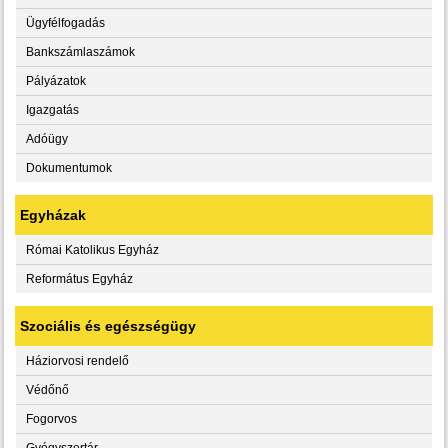
Ügyfélfogadás
Bankszámlaszámok
Pályázatok
Igazgatás
Adóügy
Dokumentumok
Egyházak
Római Katolikus Egyház
Református Egyház
Szociális és egészségügy
Háziorvosi rendelő
Védőnő
Fogorvos
Gyógyszertár