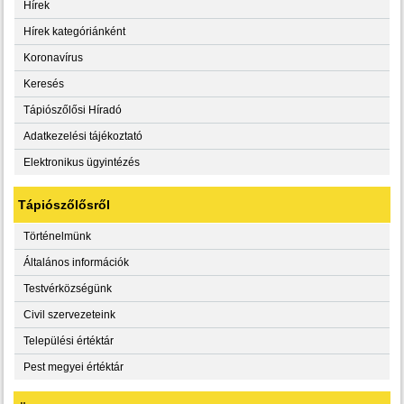
Hírek
Hírek kategóriánként
Koronavírus
Keresés
Tápiószőlősi Híradó
Adatkezelési tájékoztató
Elektronikus ügyintézés
Tápiószőlősről
Történelmünk
Általános információk
Testvérközségünk
Civil szervezeteink
Települési értéktár
Pest megyei értéktár