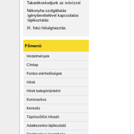
Takarékoskodjunk az ivóvízzel
Nékonyha szolgáltatás
igénybevételével kapcsolatos
tájékoztatás
III. fokú hőségriasztás
Főmenü
Hirdetmények
Címlap
Fontos elérhetőségek
Hírek
Hírek kategóriánként
Koronavírus
Keresés
Tápiószőlősi Híradó
Adatkezelési tájékoztató