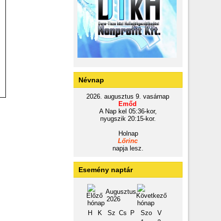
Névnap
2026. augusztus 9. vasárnap
Emőd
A Nap kel 05:36-kor,
nyugszik 20:15-kor.
Holnap
Lőrinc
napja lesz.
Esemény naptár
Augusztus
2026
H
K
Sz
Cs
P
Szo
V