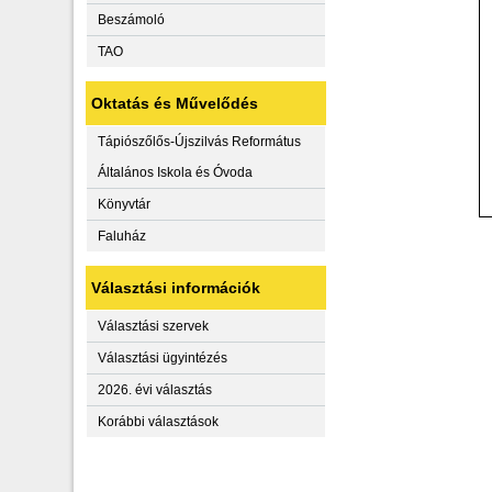
Beszámoló
TAO
Oktatás és Művelődés
Tápiószőlős-Újszilvás Református
Általános Iskola és Óvoda
Könyvtár
Faluház
Választási információk
Választási szervek
Választási ügyintézés
2026. évi választás
Korábbi választások