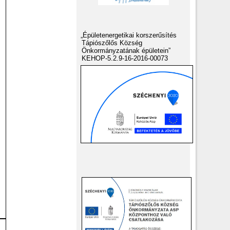
„Épületenergetikai korszerűsítés
Tápiószőlős Község
Önkormányzatának épületein”
KEHOP-5.2.9-16-2016-00073