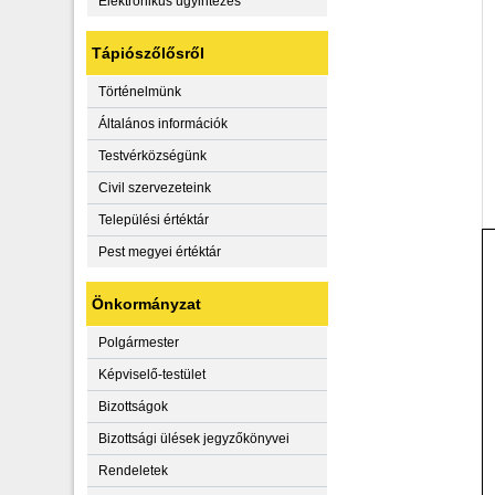
Elektronikus ügyintézés
Tápiószőlősről
Történelmünk
Általános információk
Testvérközségünk
Civil szervezeteink
Települési értéktár
Pest megyei értéktár
Önkormányzat
Polgármester
Képviselő-testület
Bizottságok
Bizottsági ülések jegyzőkönyvei
Rendeletek