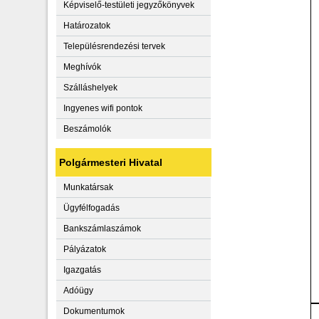
Képviselő-testületi jegyzőkönyvek
Határozatok
Településrendezési tervek
Meghívók
Szálláshelyek
Ingyenes wifi pontok
Beszámolók
Polgármesteri Hivatal
Munkatársak
Ügyfélfogadás
Bankszámlaszámok
Pályázatok
Igazgatás
Adóügy
Dokumentumok