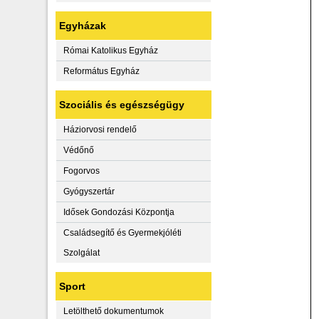
Egyházak
Római Katolikus Egyház
Református Egyház
Szociális és egészségügy
Háziorvosi rendelő
Védőnő
Fogorvos
Gyógyszertár
Idősek Gondozási Központja
Családsegítő és Gyermekjóléti
Szolgálat
Sport
Letölthető dokumentumok