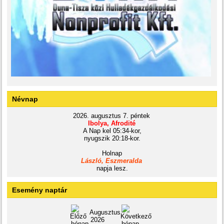
Névnap
2026. augusztus 7. péntek
Ibolya, Afrodité
A Nap kel 05:34-kor,
nyugszik 20:18-kor.
Holnap
László, Eszmeralda
napja lesz.
Esemény naptár
Augusztus
2026