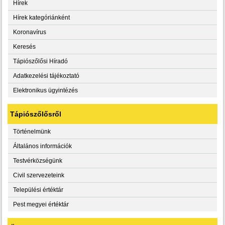
Hírek
Hírek kategóriánként
Koronavírus
Keresés
Tápiószőlősi Híradó
Adatkezelési tájékoztató
Elektronikus ügyintézés
Tápiószőlősről
Történelmünk
Általános információk
Testvérközségünk
Civil szervezeteink
Települési értéktár
Pest megyei értéktár