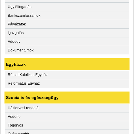
Ügyfélfogadás
Bankszámlaszámok
Pályázatok
Igazgatás
Adóügy
Dokumentumok
Egyházak
Római Katolikus Egyház
Református Egyház
Szociális és egészségügy
Háziorvosi rendelő
Védőnő
Fogorvos
Gyógyszertár