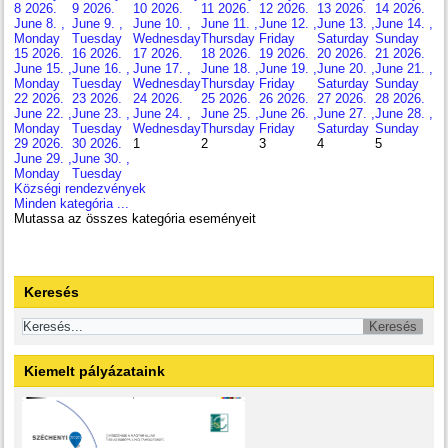
8
2026.
9
2026.
10
2026.
11
2026.
12
2026.
13
2026.
14
2026.
June 8. ,
June 9. ,
June 10. ,
June 11. ,
June 12. ,
June 13. ,
June 14. ,
Monday
Tuesday
Wednesday
Thursday
Friday
Saturday
Sunday
15
2026.
16
2026.
17
2026.
18
2026.
19
2026.
20
2026.
21
2026.
June 15. ,
June 16. ,
June 17. ,
June 18. ,
June 19. ,
June 20. ,
June 21. ,
Monday
Tuesday
Wednesday
Thursday
Friday
Saturday
Sunday
22
2026.
23
2026.
24
2026.
25
2026.
26
2026.
27
2026.
28
2026.
June 22. ,
June 23. ,
June 24. ,
June 25. ,
June 26. ,
June 27. ,
June 28. ,
Monday
Tuesday
Wednesday
Thursday
Friday
Saturday
Sunday
29
2026.
30
2026.
1
2
3
4
5
June 29. ,
June 30. ,
Monday
Tuesday
Községi rendezvények
Minden kategória ...
Mutassa az összes kategória eseményeit
Keresés
Kiemelt pályázataink