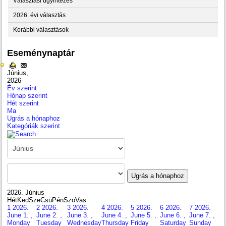
Választási ügyintézés
2026. évi választás
Korábbi választások
Eseménynaptár
Június,
2026
Év szerint
Hónap szerint
Hét szerint
Ma
Ugrás a hónaphoz
Kategóriák szerint
Ugrás a hónaphoz
2026. Június
Hét
Ked
Sze
Csü
Pén
Szo
Vas
1
2026.
2
2026.
3
2026.
4
2026.
5
2026.
6
2026.
7
2026.
June 1. ,
June 2. ,
June 3. ,
June 4. ,
June 5. ,
June 6. ,
June 7. ,
Monday
Tuesday
Wednesday
Thursday
Friday
Saturday
Sunday